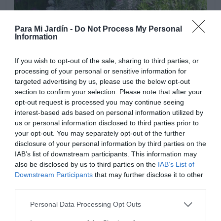
Para Mi Jardín -
Do Not Process My Personal
Information
If you wish to opt-out of the sale, sharing to third parties, or
processing of your personal or sensitive information for
targeted advertising by us, please use the below opt-out
section to confirm your selection. Please note that after your
opt-out request is processed you may continue seeing
interest-based ads based on personal information utilized by
Hay que regar moderadamente esta planta, es esencial
us or personal information disclosed to third parties prior to
your opt-out. You may separately opt-out of the further
proporcionarle un excelente drenaje, para ello
disclosure of your personal information by third parties on the
añadiremos una buena capa de piedras o un material
IAB’s list of downstream participants. This information may
drenante similar, en el hueco de plantación o en la base
also be disclosed by us to third parties on the
IAB’s List of
de la maceta.
Downstream Participants
that may further disclose it to other
third parties.
Personal Data Processing Opt Outs