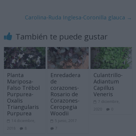
Carolina-Ruda Inglesa-Coronilla glauca
→
También te puede gustar
Planta
Enredadera
Culantrillo-
Mariposa-
de
Adiantum
Falso Trébol
corazones-
Capillus
Purpurea-
Rosario de
Veneris
Oxalis
Corazones-
7 diciembre,
Triangularis
Ceropegia
2020
0
Purpurea
Woodii
14 diciembre,
5 junio, 2017
2018
8
7