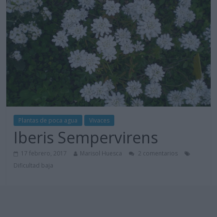
Plantas de poca agua
Vivaces
Iberis Sempervirens
17 febrero, 2017
Marisol Huesca
2 comentarios
Dificultad baja