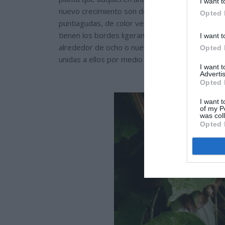
I want t
nuevo crecimiento son de color verde claro, al i
Opted 
puntiagudas, de color verde brillante en la madu
tienen los bordes ligeramente dentados o irregu
I want t
alrededor de ocho o nueve centímetros de anchur
Opted 
unidas a ellos por medio de peciolos cilíndricos
I want 
Advertis
Opted 
I want t
of my P
was col
Opted 