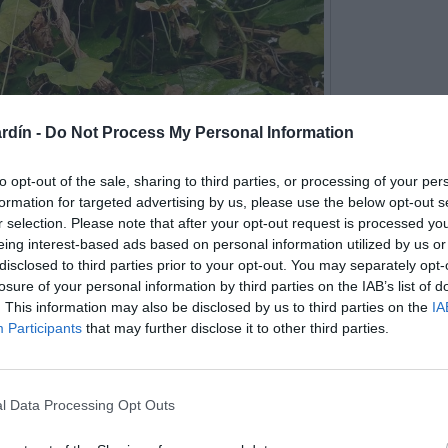
rdín -
Do Not Process My Personal Information
to opt-out of the sale, sharing to third parties, or processing of your per
formation for targeted advertising by us, please use the below opt-out s
r selection. Please note that after your opt-out request is processed y
eing interest-based ads based on personal information utilized by us or
disclosed to third parties prior to your opt-out. You may separately opt-
losure of your personal information by third parties on the IAB’s list of
. This information may also be disclosed by us to third parties on the
IA
scados unos sobre otros, de color marrón.
Participants
that may further disclose it to other third parties.
l Data Processing Opt Outs
nos de color marrón oscuro, especialmente los de la base de la
on oscuros y gruesos en ejemplares adultos. Los tallos del