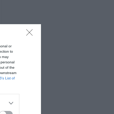
sonal or
ection to
ou may
 personal
out of the
 downstream
B’s List of