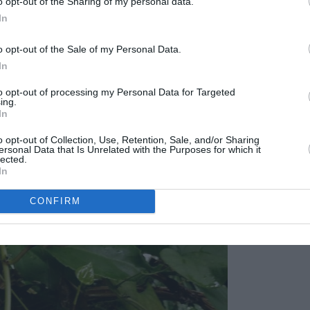
o opt-out of the Sharing of my personal data.
gual que las hojas jóvenes. Las hojas son acorazonadas y
In
rez, y de color verde claro amarillento, en los nuevos brotes,
lares. Las hojas miden de diez a quince centímetros de largo y
o opt-out of the Sale of my Personal Data.
a, se desarrollan de forma alterna sobre los tallos, y están
In
, de algunos centímetros de longitud.
to opt-out of processing my Personal Data for Targeted
ing.
In
o opt-out of Collection, Use, Retention, Sale, and/or Sharing
ersonal Data that Is Unrelated with the Purposes for which it
lected.
In
CONFIRM