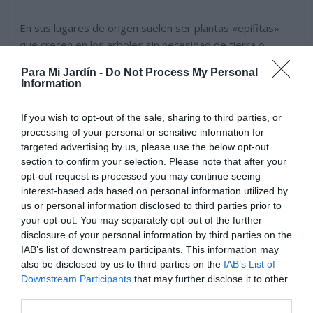
En sus lugares de origen suelen ser plantas «epifitas»
que crecen en los arboles sin necesidad de tierra o
«litofiticas» que crecen en las rocas, aunque también
Para Mi Jardín -
Do Not Process My Personal
pueden ser terrestres y crecer directamente en el
Information
suelo. En su estado natural recoge los nutrientes y agua
a través de sus hojas y su roseta central.
If you wish to opt-out of the sale, sharing to third parties, or
processing of your personal or sensitive information for
targeted advertising by us, please use the below opt-out
section to confirm your selection. Please note that after your
opt-out request is processed you may continue seeing
interest-based ads based on personal information utilized by
us or personal information disclosed to third parties prior to
your opt-out. You may separately opt-out of the further
disclosure of your personal information by third parties on the
IAB’s list of downstream participants. This information may
also be disclosed by us to third parties on the
IAB’s List of
Downstream Participants
that may further disclose it to other
third parties.