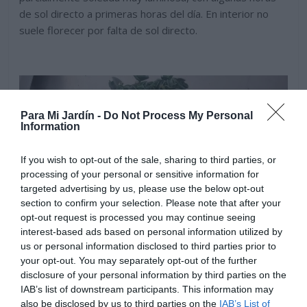
de sol directo a primeras horas del día. En interior no
suele florecer por falta de sol directo.
Para Mi Jardín -
Do Not Process My Personal
Information
If you wish to opt-out of the sale, sharing to third parties, or
processing of your personal or sensitive information for
targeted advertising by us, please use the below opt-out
section to confirm your selection. Please note that after your
opt-out request is processed you may continue seeing
interest-based ads based on personal information utilized by
.
us or personal information disclosed to third parties prior to
your opt-out. You may separately opt-out of the further
Prefiere un sustrato ligero que contenga turba y arena
disclosure of your personal information by third parties on the
para asegurar el drenaje. Sus hojas son mas carnosas
IAB’s list of downstream participants. This information may
que en otras variedades por lo es esencial que los
also be disclosed by us to third parties on the
IAB’s List of