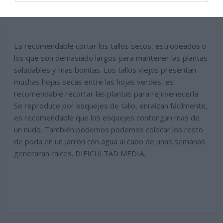
Es recomendable cortar los tallos secos, estropeados o
los que son demasiado largos para mantener las plantas
saludables y mas bonitas. Los tallos viejos presentan
muchas hojas secas entre las hojas verdes, es
recomendable recortar las plantas para rejuvenecerla.
Se reproduce por esquejes de tallo, enraízan fácilmente,
es recomendable que los esquejes contengan mas de
un nudo. También podemos podemos colocar los resto
de poda en un jarrón con agua al cabo de unas semanas
generaran raíces. DIFICULTAD MEDIA.