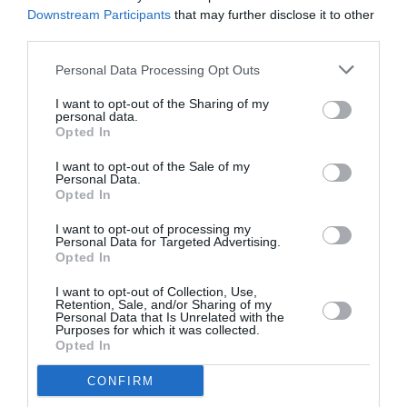
Downstream Participants
that may further disclose it to other
riegos sean escasos y moderados, hay que evitar
third parties.
encharcar la tierra ya que la planta es muy sensible a
pudriciones. No necesita mucho abono, pero podemos
Personal Data Processing Opt Outs
añadir al agua de riego un poco de abono liquido en
primavera y principios de verano una vez al mes para
I want to opt-out of the Sharing of my
personal data.
mantener las plantas mas bonitas. Es recomendable
Opted In
sustituir las plantas cada tres o cuatro años ya que se
I want to opt-out of the Sale of my
vuelven despobladas y poco atractivas.
Personal Data.
Opted In
I want to opt-out of processing my
Personal Data for Targeted Advertising.
Opted In
I want to opt-out of Collection, Use,
Retention, Sale, and/or Sharing of my
Personal Data that Is Unrelated with the
Purposes for which it was collected.
Opted In
CONFIRM