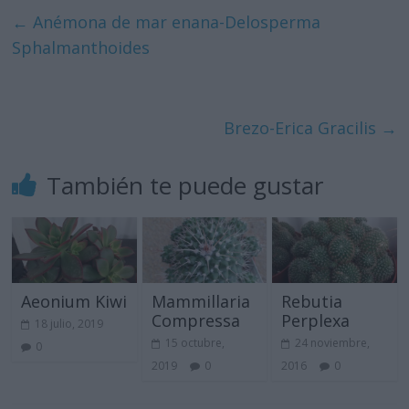
←
Anémona de mar enana-Delosperma
Sphalmanthoides
Brezo-Erica Gracilis
→
También te puede gustar
Aeonium Kiwi
Mammillaria
Rebutia
Compressa
Perplexa
18 julio, 2019
15 octubre,
24 noviembre,
0
2019
0
2016
0