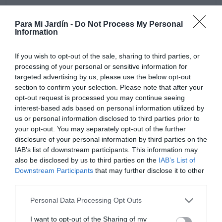
Aunque puede considerarse una planta crasa, necesita
Para Mi Jardín -
Do Not Process My Personal
riegos mas frecuentes que ellas, en sus lugares de
Information
origen están acostumbradas a lluvias frecuentes
especialmente durante el invierno. Si no las regamos de
If you wish to opt-out of the sale, sharing to third parties, or
forma regular pueden morir. Hay que tener especial
processing of your personal or sensitive information for
cuidado también, con el exceso de riego que provoca
targeted advertising by us, please use the below opt-out
pudriciones. En invierno si el clima es seco necesitara
section to confirm your selection. Please note that after your
opt-out request is processed you may continue seeing
riegos esporádicos para mantener la humedad.
interest-based ads based on personal information utilized by
us or personal information disclosed to third parties prior to
your opt-out. You may separately opt-out of the further
disclosure of your personal information by third parties on the
IAB’s list of downstream participants. This information may
also be disclosed by us to third parties on the
IAB’s List of
Downstream Participants
that may further disclose it to other
third parties.
Personal Data Processing Opt Outs
I want to opt-out of the Sharing of my