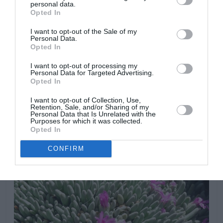
personal data.
Opted In
I want to opt-out of the Sale of my
Personal Data.
Opted In
Es una planta muy resistente al frió, aguanta heladas y
I want to opt-out of processing my
necesita humedad durante todo el año. Se la conoce
Personal Data for Targeted Advertising.
como «Anémona de mar enana» por la similitud que
Opted In
tiene la planta con la anémona marítima. Puede
I want to opt-out of Collection, Use,
cultivarse como una planta alpina ya que es adecuada
Retention, Sale, and/or Sharing of my
Personal Data that Is Unrelated with the
para rocallas soleadas matutinas y de sombra parcial de
Purposes for which it was collected.
tarde con humedad constante y suelo bien drenado y
Opted In
aireado.
CONFIRM