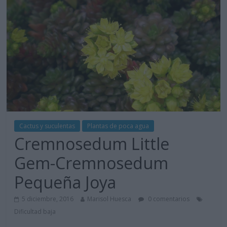
Cactus y suculentas
Plantas de poca agua
Cremnosedum Little
Gem-Cremnosedum
Pequeña Joya
5 diciembre, 2016
Marisol Huesca
0 comentarios
Dificultad baja