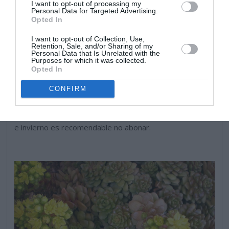
I want to opt-out of processing my
Personal Data for Targeted Advertising.
Opted In
I want to opt-out of Collection, Use,
Retention, Sale, and/or Sharing of my
Las plantas crasas no necesitan grandes cantidades de
Personal Data that Is Unrelated with the
Purposes for which it was collected.
nutrientes, podemos abonarla una vez al mes, durante la
Opted In
primavera y verano época de máximo desarrollo,
CONFIRM
utilizaremos un abono especial para cactus y plantas
crasas de hojas carnosas, pero las dosis serán
pequeñas y el abono deberá estar bien diluido. En otoño
e invierno es recomendable no abonar.