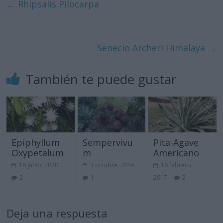
←
Rhipsalis Pilocarpa
Senecio Archeri Himalaya
→
También te puede gustar
Epiphyllum
Sempervivu
Pita-Agave
Oxypetalum
m
Americano
18 junio, 2020
3 octubre, 2016
16 febrero,
2
1
2017
2
Deja una respuesta