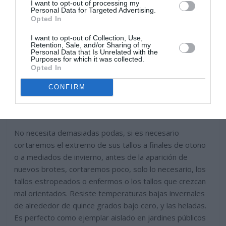
I want to opt-out of processing my
Personal Data for Targeted Advertising.
Opted In
I want to opt-out of Collection, Use,
Retention, Sale, and/or Sharing of my
Personal Data that Is Unrelated with the
Purposes for which it was collected.
Opted In
CONFIRM
No necesita demasiadas podas, si es necesario
cortaremos el extremo de sus tallos a finales de otoño
o a mediados de invierno, antes de la aparición de
nuevos brotes, cortaremos poco, solo lo necesario, los
tallos estropeados o enfermos o los tallos que crezcan
mal orientados. Resiste temperaturas bajas invernales
de alrededor de quince grados bajo cero, y las heladas.
Es perfecto como ejemplar aislado en jardines públicos