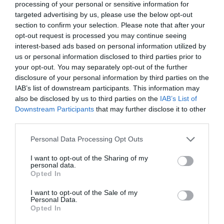
processing of your personal or sensitive information for
targeted advertising by us, please use the below opt-out
Necesita un suelo fresco, ligeramente húmedo y bien
section to confirm your selection. Please note that after your
drenado, no le gusta la cal en el suelo y en el agua de
opt-out request is processed you may continue seeing
interest-based ads based on personal information utilized by
riego, prefiere un ph ácido, por lo que es recomendable
us or personal information disclosed to third parties prior to
regar la planta con agua de lluvia. Es recomendable
your opt-out. You may separately opt-out of the further
mantener el terreno ligeramente húmedo, pero no
disclosure of your personal information by third parties on the
encharcado, dejar secar ligeramente la tierra antes de
IAB’s list of downstream participants. This information may
regar de nuevo. Riegos mas frecuentes en primavera y
also be disclosed by us to third parties on the
IAB’s List of
especialmente en verano si hace calor. En otoño e
Downstream Participants
that may further disclose it to other
invierno disminuir los riegos, el árbol entra en un periodo
third parties.
de reposo vegetativo. Las plantas bien enraizadas
Personal Data Processing Opt Outs
necesitan menos riegos.
I want to opt-out of the Sharing of my
personal data.
Opted In
I want to opt-out of the Sale of my
Personal Data.
Opted In