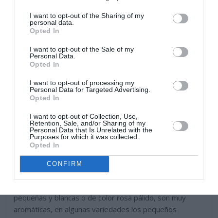
I want to opt-out of the Sharing of my
personal data.
Opted In
I want to opt-out of the Sale of my
Personal Data.
Opted In
I want to opt-out of processing my
Personal Data for Targeted Advertising.
Opted In
I want to opt-out of Collection, Use,
Retention, Sale, and/or Sharing of my
Personal Data that Is Unrelated with the
Purposes for which it was collected.
Opted In
En primavera brotes nuevos rojizos crecen desde las
CONFIRM
axilas de las hojas. Florece de finales de invierno a
primavera en el hemisferio norte, sus flores son
pequeñas y blancas o de color rosa pálido, son muy
aromáticas, en algunas variedades los pequeños