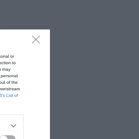
sonal or
ection to
ou may
 personal
out of the
 downstream
B’s List of