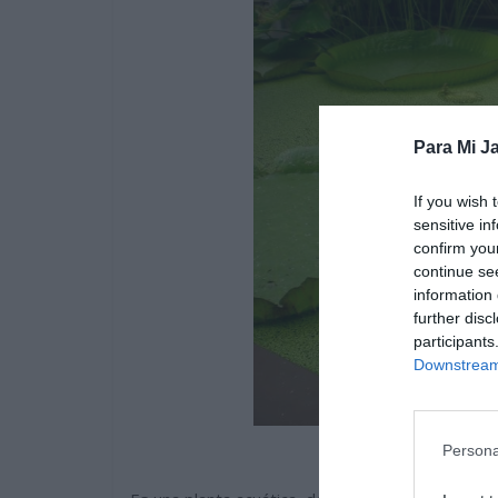
Para Mi Ja
If you wish 
sensitive in
confirm you
continue se
information 
further disc
participants
Downstream 
Persona