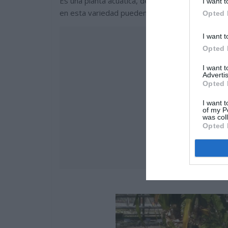
Es una planta acuática, de hojas grandes y robu
I want t
en esta variedad pueden llegar a medir mas de
Opted 
I want t
Opted 
I want 
Advertis
Opted 
I want t
of my P
was col
Opted 