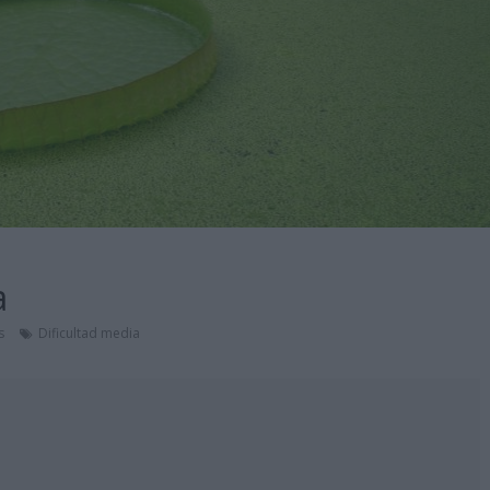
a
s
Dificultad media