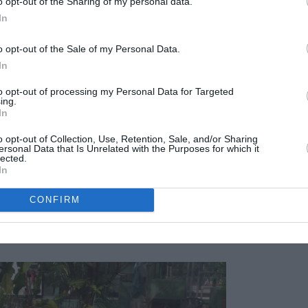
stas, aplanadas de forma redondeada, de color verde brillante,
o opt-out of the Sharing of my personal data.
 un metro de diámetro, en la Amazónica hasta dos metros.
In
o opt-out of the Sale of my Personal Data.
In
to opt-out of processing my Personal Data for Targeted
ing.
In
o opt-out of Collection, Use, Retention, Sale, and/or Sharing
ersonal Data that Is Unrelated with the Purposes for which it
lected.
In
CONFIRM