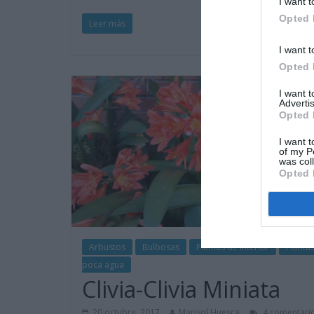
I want t
Opted 
Leer más
I want t
Opted 
I want 
Advertis
Opted 
I want t
of my P
was col
Opted 
Arbustos
Bulbosas
Plantas de interior
Planta
poca agua
Clivia-Clivia Miniata
20 octubre, 2017
Marisol Huesca
4 comentari