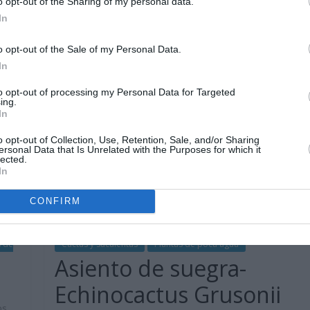
o opt-out of the Sharing of my personal data.
In
o opt-out of the Sale of my Personal Data.
In
to opt-out of processing my Personal Data for Targeted
ing.
In
o opt-out of Collection, Use, Retention, Sale, and/or Sharing
ersonal Data that Is Unrelated with the Purposes for which it
lected.
In
CONFIRM
s de
Cactus y suculentas
Plantas de poca agua
Asiento de suegra-
Echinocactus Grusonii
os