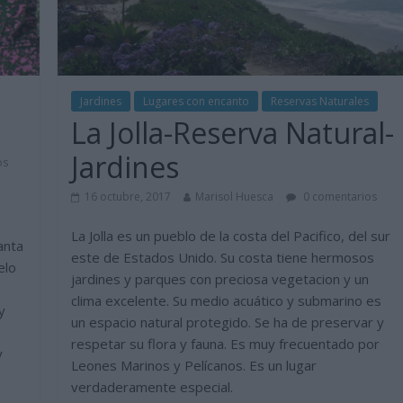
Jardines
Lugares con encanto
Reservas Naturales
La Jolla-Reserva Natural-
Jardines
os
16 octubre, 2017
Marisol Huesca
0 comentarios
La Jolla es un pueblo de la costa del Pacifico, del sur
anta
este de Estados Unido. Su costa tiene hermosos
elo
jardines y parques con preciosa vegetacion y un
clima excelente. Su medio acuático y submarino es
y
un espacio natural protegido. Se ha de preservar y
respetar su flora y fauna. Es muy frecuentado por
y
Leones Marinos y Pelícanos. Es un lugar
verdaderamente especial.