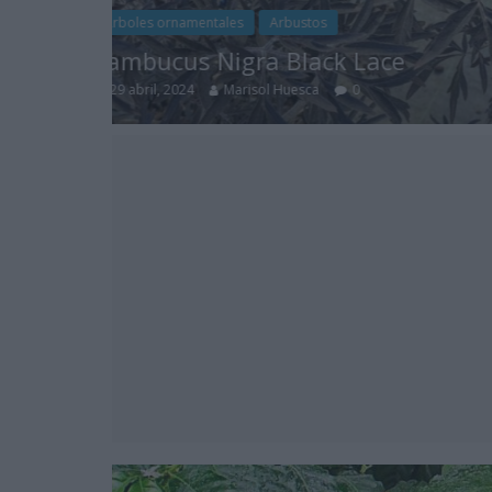
Bulbosas
Cactus y suculentas
Albuca Espiralada-Albuca Spira
29 abril, 2024
Marisol Huesca
0