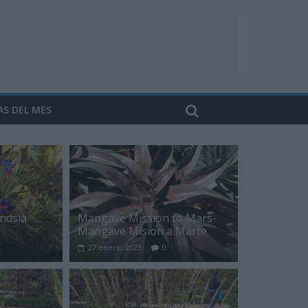
AS DEL MES
andsia
Mangave Mission to Mars-
Mangave Mision a Marte
27 enero, 2023
0