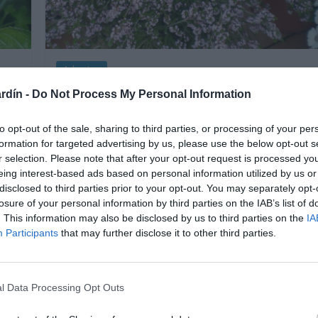
Arbustos
Thryptomene Rocosa-
rdín -
Do Not Process My Personal Information
Thryptomene Saxicola
to opt-out of the sale, sharing to third parties, or processing of your per
formation for targeted advertising by us, please use the below opt-out s
os
20 octubre, 2017
Marisol Huesca
0 comentarios
r selection. Please note that after your opt-out request is processed y
Dificultad media
eing interest-based ads based on personal information utilized by us or
disclosed to third parties prior to your opt-out. You may separately opt-
Arbustos de hojas pequeñas perennes y ramas
losure of your personal information by third parties on the IAB’s list of
illas
arqueadas. Plantas muy decorativas de floración
. This information may also be disclosed by us to third parties on the
IA
les
primaveral. Flores pequeñas, muy abundantes de
Participants
that may further disclose it to other third parties.
color blanco rosado. Situación soleada. Suelo bien
.
drenado. Apropiadas para jardin y macetas. Resiste
el frió y heladas débiles.
l Data Processing Opt Outs
o
Leer más