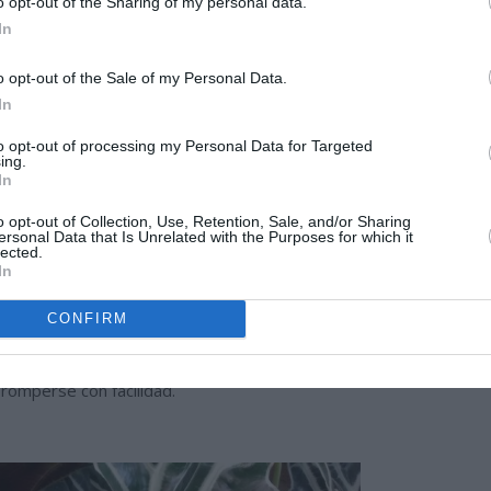
o opt-out of the Sharing of my personal data.
In
o opt-out of the Sale of my Personal Data.
In
to opt-out of processing my Personal Data for Targeted
ing.
In
o opt-out of Collection, Use, Retention, Sale, and/or Sharing
ersonal Data that Is Unrelated with the Purposes for which it
lected.
In
o a una maceta de un tamaño algo mayor durante la primavera.
CONFIRM
 en nutrientes, dejar enterrados los cormos en profundidad, para
ien sujetas. No le gusta estar sembrada en superficie ya que
 romperse con facilidad.