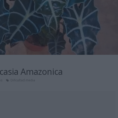
ocasia Amazonica
os
Dificultad media