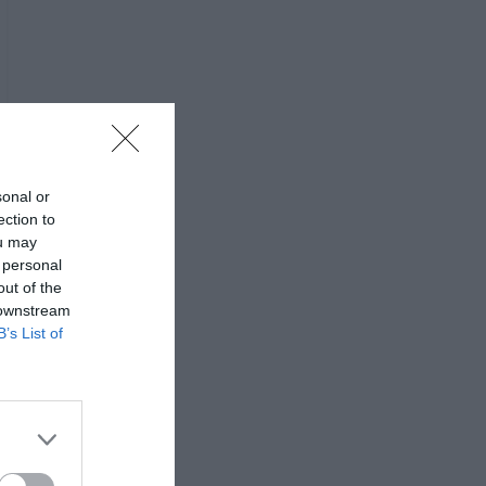
sonal or
ection to
ou may
 personal
out of the
 downstream
B’s List of