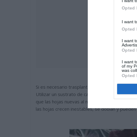
I want t
Opted 
I want t
Opted 
I want 
Advertis
Opted 
I want t
of my P
was col
Opted 
Si es necesario trasplantar las plantas, hacerl
Utilizar un sustrato de calidad, rico en turba y
que las hojas nuevas al nacer y crecer queden b
las hojas crecen inestables, se doblan y pueden