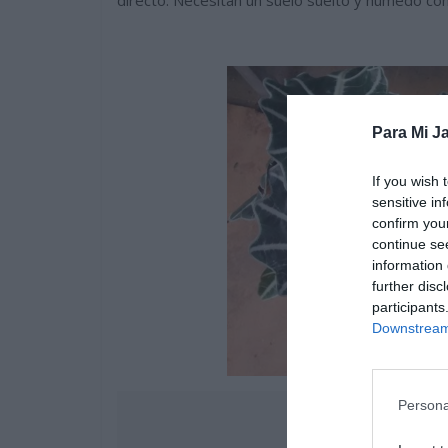
directo. Necesitan un suelo suelto y húmedo con
Para Mi Ja
If you wish 
sensitive in
confirm you
continue se
information 
further disc
participants
Downstream 
Persona