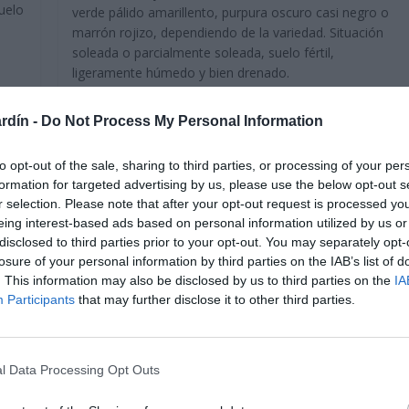
suelo
verde pálido amarillento, purpura oscuro casi negro o
marrón rojizo, dependiendo de la variedad. Situación
soleada o parcialmente soleada, suelo fértil,
ligeramente húmedo y bien drenado.
Leer más
rdín -
Do Not Process My Personal Information
to opt-out of the sale, sharing to third parties, or processing of your per
formation for targeted advertising by us, please use the below opt-out s
r selection. Please note that after your opt-out request is processed y
eing interest-based ads based on personal information utilized by us or
disclosed to third parties prior to your opt-out. You may separately opt-
losure of your personal information by third parties on the IAB’s list of
. This information may also be disclosed by us to third parties on the
IA
Participants
that may further disclose it to other third parties.
l Data Processing Opt Outs
Plantas de temporada
Trepadoras y enredaderas