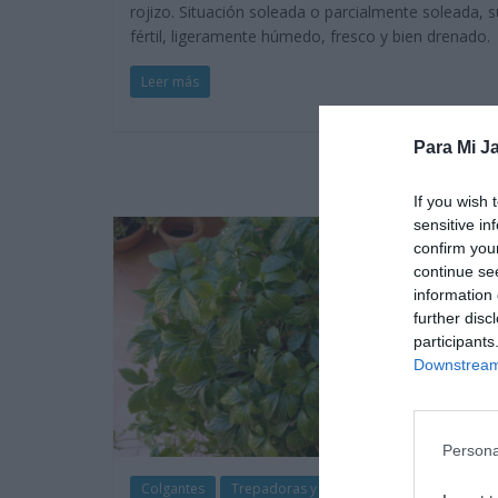
rojizo. Situación soleada o parcialmente soleada, 
fértil, ligeramente húmedo, fresco y bien drenado.
Leer más
Para Mi Ja
If you wish 
sensitive in
confirm you
continue se
information 
further disc
participants
Downstream 
Persona
Colgantes
Trepadoras y enredaderas
Vivaces