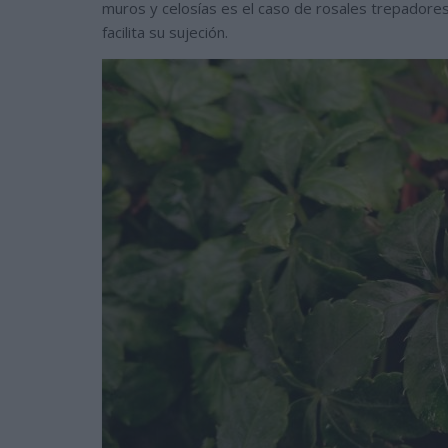
muros y celosías es el caso de rosales trepadores,
facilita su sujeción.