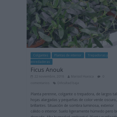
Colgantes
Plantas de interior
Trepadoras y
enredaderas
Ficus Anouk
22 noviembre, 2018
Marisol Huesca
0
comentarios
Dificultad baja
Planta perenne, colgante o trepadora, de largos tal
hojas alargadas y pequeñas de color verde oscuro,
brillantes. Situación de sombra luminosa, exterior
cálido o interior. Suelo ligeramente húmedo pero b
drenado. Alta humedad ambiental. Planta purificad