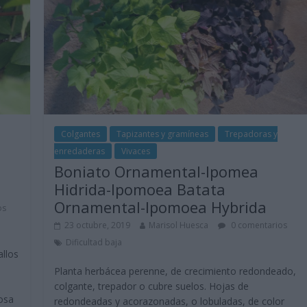
Colgantes
Tapizantes y gramíneas
Trepadoras y
enredaderas
Vivaces
Boniato Ornamental-Ipomea
Hidrida-Ipomoea Batata
Ornamental-Ipomoea Hybrida
os
23 octubre, 2019
Marisol Huesca
0 comentarios
Dificultad baja
allos
Planta herbácea perenne, de crecimiento redondeado,
colgante, trepador o cubre suelos. Hojas de
rosa
redondeadas y acorazonadas, o lobuladas, de color