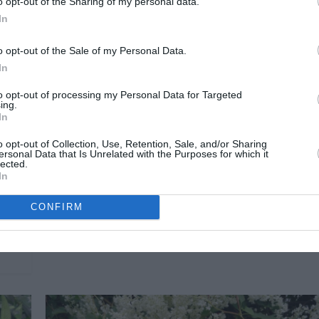
o opt-out of the Sharing of my personal data.
Ipomea Tricolor-Ipomoea Tricolor
In
mma
Rosa
o opt-out of the Sale of my Personal Data.
3 diciembre, 2018
Marisol Huesca
0 comentarios
In
Dificultad muy baja
to opt-out of processing my Personal Data for Targeted
Planta trepadora anual o perenne de corta vida. Tallos
ing.
largos y hojas acorazonadas de color verde. Floración
In
abundante, flores acampanadas con distintos tonos de
o opt-out of Collection, Use, Retention, Sale, and/or Sharing
color rosa. Situación soleada, suelo fértil y bien
jas
ersonal Data that Is Unrelated with the Purposes for which it
drenado. Temperaturas cálidas.
lected.
es
In
Leer más
l
CONFIRM