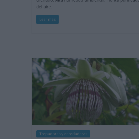
del aire.
Leer más
Trepadoras y enredaderas