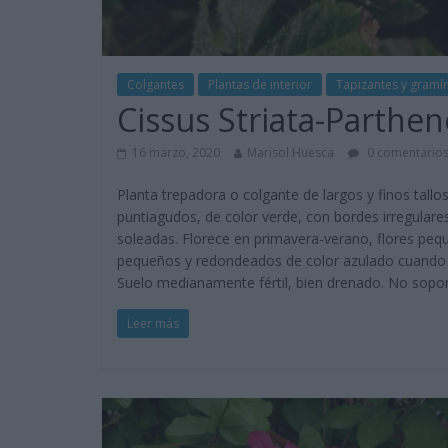
Colgantes
Plantas de interior
Tapizantes y gramí
Cissus Striata-Partheno
16 marzo, 2020
Marisol Huesca
0 comentario
Planta trepadora o colgante de largos y finos tallo
puntiagudos, de color verde, con bordes irregular
soleadas. Florece en primavera-verano, flores pequ
pequeños y redondeados de color azulado cuando 
Suelo medianamente fértil, bien drenado. No soport
Leer más