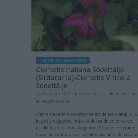
Trepadoras y enredaderas
Clematis Italiana Södeltälje
(Sirdatarlia)-Clematis Viticella
Södeltälje
28 octubre, 2019
Marisol Huesca
0 comentari
Dificultad media
Planta trepadora de crecimiento denso y amplio. T
largos y delgados, hojas caducas de color verde,
divididas en folíolos alargados. Florece en verano,
flores de cuatro a seis sépalos ovalados de color 