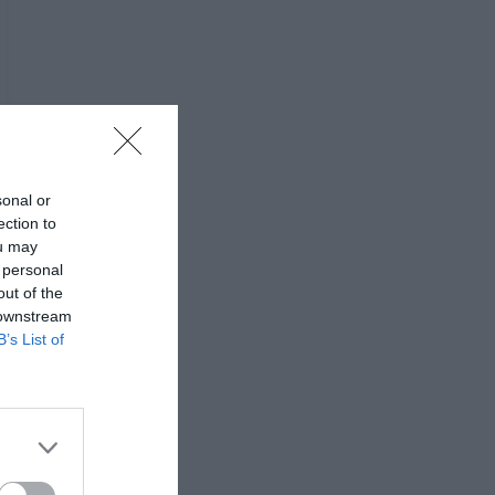
sonal or
ection to
ou may
 personal
out of the
 downstream
B’s List of