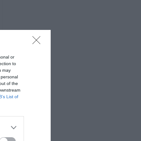
sonal or
ection to
ou may
 personal
out of the
 downstream
B’s List of