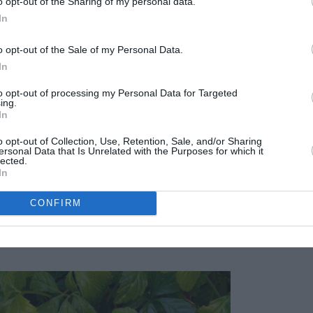
o opt-out of the Sharing of my personal data.
 muy finos o zarcillos mediante los cuales la enredadera se
In
ella para poder trepar.
o opt-out of the Sale of my Personal Data.
In
to opt-out of processing my Personal Data for Targeted
ing.
In
o opt-out of Collection, Use, Retention, Sale, and/or Sharing
ersonal Data that Is Unrelated with the Purposes for which it
lected.
In
CONFIRM