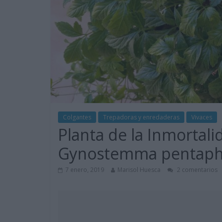
Colgantes
Trepadoras y enredaderas
Vivaces
Planta de la Inmortali
Gynostemma pentaph
7 enero, 2019
Marisol Huesca
2 comentarios