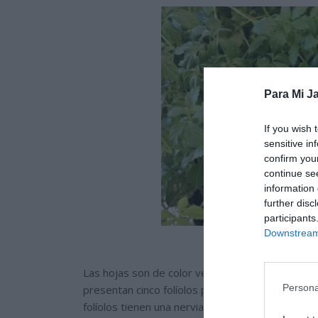
Para Mi Ja
If you wish 
sensitive in
confirm you
continue se
information 
further disc
participants
Downstream 
Las hojas son de color verde y están compuesta
Persona
presentan cinco folíolos pero pueden tener mas 
folíolos tienen una nerviación longitudinal muy 