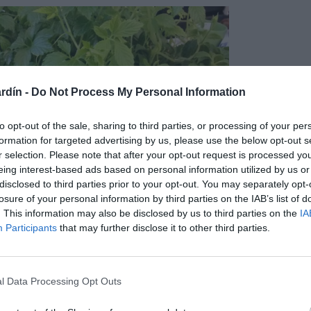
rdín -
Do Not Process My Personal Information
to opt-out of the sale, sharing to third parties, or processing of your per
formation for targeted advertising by us, please use the below opt-out s
r selection. Please note that after your opt-out request is processed y
eing interest-based ads based on personal information utilized by us or
disclosed to third parties prior to your opt-out. You may separately opt-
losure of your personal information by third parties on the IAB’s list of
. This information may also be disclosed by us to third parties on the
IA
Participants
that may further disclose it to other third parties.
s por folíolos alargados y dentados, frecuentemente las hojas
l Data Processing Opt Outs
en numero impar, el central es el folíolo mas grande. Los
marcada de la que surgen nerviaciones laterales hasta el borde