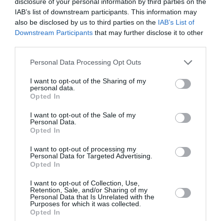
Las plantas crecen rapidamente pudiendo invadir otros
disclosure of your personal information by third parties on the
IAB’s list of downstream participants. This information may
cultivos cercanos a ellas suelen ser necesarios
also be disclosed by us to third parties on the
IAB’s List of
pinzamientos y podas para controlar su tamaño e
Downstream Participants
that may further disclose it to other
impedir que colonicen a otras plantas tapándoles la luz y
third parties.
estropeándolas. Pueden llegar a ser muy invasoras.
Personal Data Processing Opt Outs
I want to opt-out of the Sharing of my
personal data.
Opted In
I want to opt-out of the Sale of my
Personal Data.
Opted In
I want to opt-out of processing my
Personal Data for Targeted Advertising.
Opted In
I want to opt-out of Collection, Use,
Retention, Sale, and/or Sharing of my
Personal Data that Is Unrelated with the
Purposes for which it was collected.
Opted In