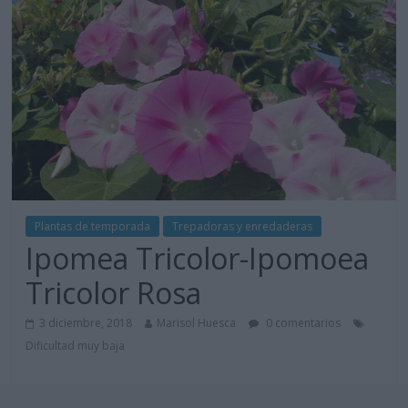
Plantas de temporada
Trepadoras y enredaderas
Ipomea Tricolor-Ipomoea
Tricolor Rosa
3 diciembre, 2018
Marisol Huesca
0 comentarios
Dificultad muy baja