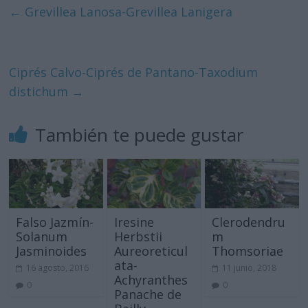
←
Grevillea Lanosa-Grevillea Lanigera
Ciprés Calvo-Ciprés de Pantano-Taxodium
distichum
→
También te puede gustar
Falso Jazmín-
Iresine
Clerodendru
Solanum
Herbstii
m
Jasminoides
Aureoreticul
Thomsoriae
ata-
16 agosto, 2016
11 junio, 2018
Achyranthes
0
0
Panache de