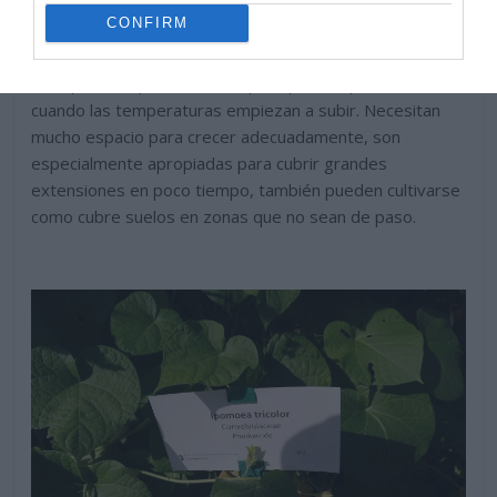
CONFIRM
Se reproduce por semillas a principios de primavera
cuando las temperaturas empiezan a subir. Necesitan
mucho espacio para crecer adecuadamente, son
especialmente apropiadas para cubrir grandes
extensiones en poco tiempo, también pueden cultivarse
como cubre suelos en zonas que no sean de paso.