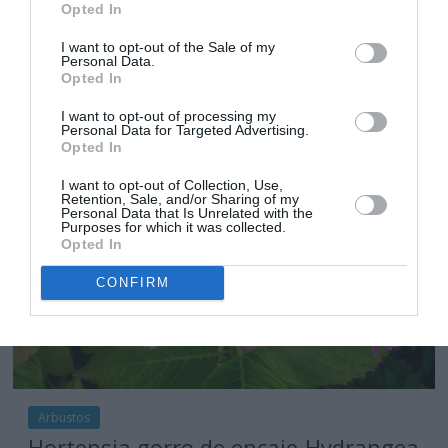
Opted In
inflorescencias verticales largas. Situación soleada, suelo
suelto, bien drenado. Riegos moderados.
I want to opt-out of the Sale of my
Personal Data.
Opted In
Leer más
I want to opt-out of processing my
Personal Data for Targeted Advertising.
Opted In
I want to opt-out of Collection, Use,
Retention, Sale, and/or Sharing of my
Personal Data that Is Unrelated with the
Purposes for which it was collected.
Opted In
CONFIRM
Arbustos
Hortensia gorro de encaje-Hydrangea