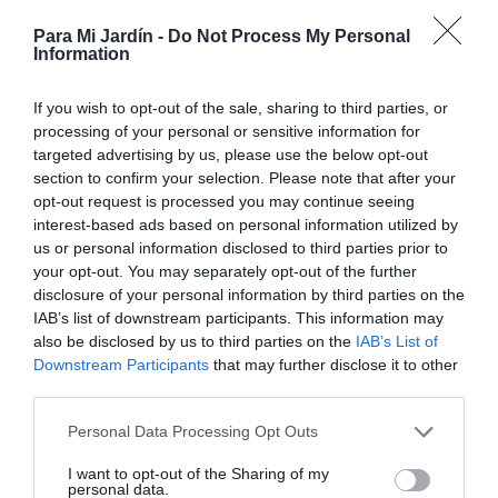
Para Mi Jardín -
Do Not Process My Personal
Information
If you wish to opt-out of the sale, sharing to third parties, or
processing of your personal or sensitive information for
targeted advertising by us, please use the below opt-out
section to confirm your selection. Please note that after your
opt-out request is processed you may continue seeing
interest-based ads based on personal information utilized by
us or personal information disclosed to third parties prior to
Arbustos
Aromáticas
your opt-out. You may separately opt-out of the further
Lavanda de Allard-Lavandula Allardi
disclosure of your personal information by third parties on the
Merlo
IAB’s list of downstream participants. This information may
also be disclosed by us to third parties on the
IAB’s List of
11 abril, 2020
Marisol Huesca
5 comentarios
Downstream Participants
that may further disclose it to other
Dificultad baja
third parties.
Planta arbustiva y aromática, de crecimiento denso muy
Personal Data Processing Opt Outs
ramificado. Hojas perennes, lanceadas y aromáticas, de
bordes dentados, de color verde con bordes de color
I want to opt-out of the Sharing of my
personal data.
amarillo cremoso. Flores purpura-azuladas, reunidas en