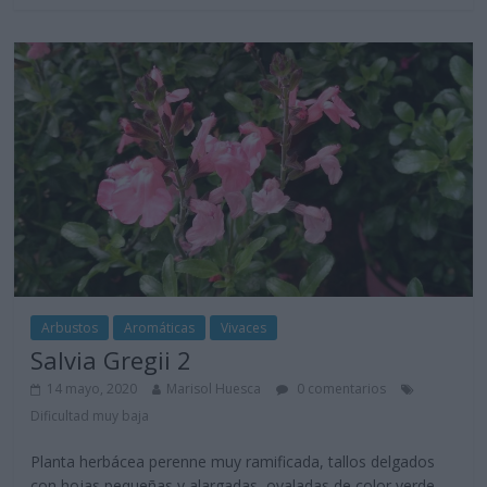
Arbustos
Aromáticas
Vivaces
Salvia Gregii 2
14 mayo, 2020
Marisol Huesca
0 comentarios
Dificultad muy baja
Planta herbácea perenne muy ramificada, tallos delgados
con hojas pequeñas y alargadas, ovaladas de color verde