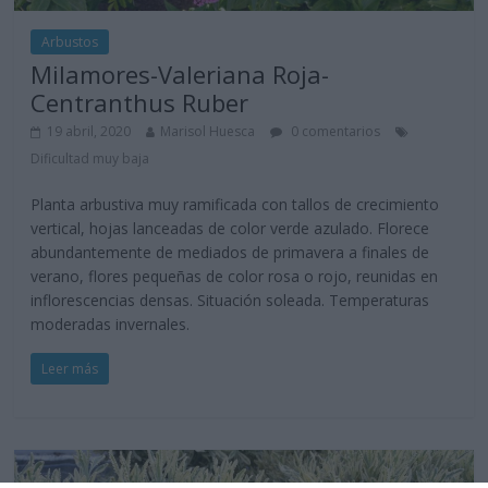
Arbustos
Milamores-Valeriana Roja-
Centranthus Ruber
19 abril, 2020
Marisol Huesca
0 comentarios
Dificultad muy baja
Planta arbustiva muy ramificada con tallos de crecimiento
vertical, hojas lanceadas de color verde azulado. Florece
abundantemente de mediados de primavera a finales de
verano, flores pequeñas de color rosa o rojo, reunidas en
inflorescencias densas. Situación soleada. Temperaturas
moderadas invernales.
Leer más