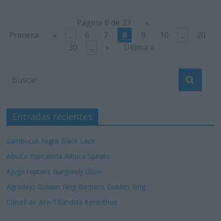
Página 8 de 33
«
Primera
«
...
6
7
8
9
10
...
20
30
...
»
Última »
Entradas recientes
Sambucus Nigra Black Lace
Albuca Espiralada-Albuca Spiralis
Ajuga reptans Burgundy Glow
Agradejo Golden Ring-Berberis Golden Ring
Clavell de aire-Tillandsia Aeranthos