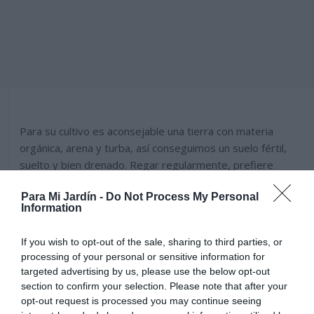
Para su cultivo es aconsejable una tierra con materia
orgánica, arena y turba, así conseguimos un suelo fértil,
suelto y bien drenado. Regar regularmente, prefiere
agua templada y libre de cal, necesita mucha humedad,
Para Mi Jardín -
Do Not Process My Personal
en verano pulverizar las hojas y colocar sobre un plato
Information
con bolas de arcilla mojadas, regar a menudo con altas
temperaturas, en otoño e invierno es suficiente
If you wish to opt-out of the sale, sharing to third parties, or
semanalmente. Abonar dos veces al mes en primavera y
processing of your personal or sensitive information for
verano, podemos utilizar un abono mineral liquido, para
targeted advertising by us, please use the below opt-out
plantas de flor. Para florecer abundantemente necesita
section to confirm your selection. Please note that after your
una buena iluminación.
opt-out request is processed you may continue seeing