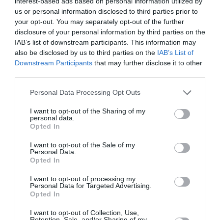
interest-based ads based on personal information utilized by
us or personal information disclosed to third parties prior to
your opt-out. You may separately opt-out of the further
disclosure of your personal information by third parties on the
IAB’s list of downstream participants. This information may
also be disclosed by us to third parties on the
IAB’s List of
Downstream Participants
that may further disclose it to other
third parties.
Personal Data Processing Opt Outs
I want to opt-out of the Sharing of my
personal data.
Opted In
I want to opt-out of the Sale of my
Personal Data.
Opted In
Durante la floración ir cortando las flores marchitas, y
I want to opt-out of processing my
Personal Data for Targeted Advertising.
retirando las hojas en mal estado. Al final del invierno le
Opted In
conviene una poda mayor de todas sus ramas a unos
I want to opt-out of Collection, Use,
diez centímetros de altura. Son resistentes a plagas y
Retention, Sale, and/or Sharing of my