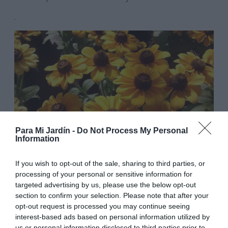
.
Para Mi Jardín -
Do Not Process My Personal
Information
If you wish to opt-out of the sale, sharing to third parties, or
processing of your personal or sensitive information for
Regar regularmente, especialmente con temperaturas
targeted advertising by us, please use the below opt-out
altas en la época de floración, mantener el sustrato
section to confirm your selection. Please note that after your
ligeramente húmedo, pero evitar el encharcamiento,
opt-out request is processed you may continue seeing
muy perjudicial para esta planta. Regar mas a menudo
interest-based ads based on personal information utilized by
las plantas cultivadas en macetas. Los ejemplares
us or personal information disclosed to third parties prior to