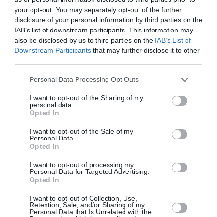
sembrados en tierra una vez establecidos aguantan
your opt-out. You may separately opt-out of the further
periodos de sequía.
disclosure of your personal information by third parties on the
IAB’s list of downstream participants. This information may
.
also be disclosed by us to third parties on the
IAB’s List of
Downstream Participants
that may further disclose it to other
third parties.
Personal Data Processing Opt Outs
I want to opt-out of the Sharing of my
personal data.
Opted In
I want to opt-out of the Sale of my
Personal Data.
Opted In
I want to opt-out of processing my
Personal Data for Targeted Advertising.
.
Opted In
Prefiere ser cultivada en climas cálidos con
I want to opt-out of Collection, Use,
temperaturas invernales moderadas. Los ejemplares
Retention, Sale, and/or Sharing of my
Personal Data that Is Unrelated with the
adultos bien enraizados pueden soportar heladas