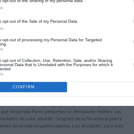
o opt-out of the Sharing of my personal data.
In
o opt-out of the Sale of my Personal Data.
In
to opt-out of processing my Personal Data for Targeted
ing.
In
o opt-out of Collection, Use, Retention, Sale, and/or Sharing
ersonal Data that Is Unrelated with the Purposes for which it
lected.
In
CONFIRM
as. El nombre de origen griego, Cryptanthus, significa flores
que desarrolla flores pequeñas no demasiado visibles. Las
riedades de color amarillo. Después de la floración la planta
ntes desarrolla pequeñas plantas a su alrededor, para auto