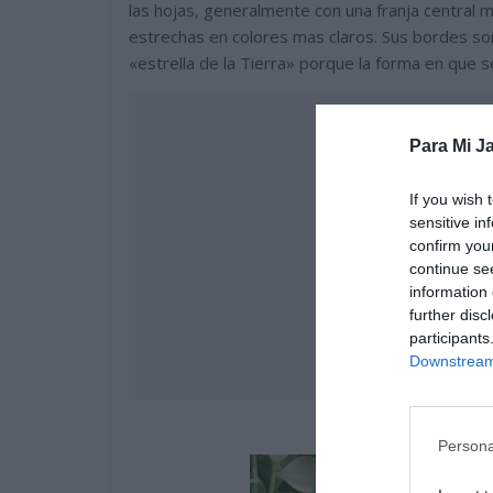
las hojas, generalmente con una franja central
estrechas en colores mas claros. Sus bordes so
«estrella de la Tierra» porque la forma en que s
Para Mi Ja
If you wish 
sensitive in
confirm you
continue se
information 
further disc
participants
Downstream 
Persona