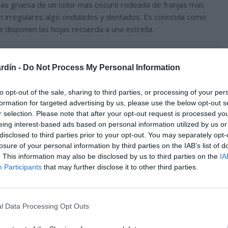
 mas gruesa de un color mas oscuro rodeada de franjas mas
n irregulares algo ondulados y dentados. Es conocida como
e disponen las hojas recuerda a una estrella.
rdín -
Do Not Process My Personal Information
to opt-out of the sale, sharing to third parties, or processing of your per
formation for targeted advertising by us, please use the below opt-out s
r selection. Please note that after your opt-out request is processed y
eing interest-based ads based on personal information utilized by us or
disclosed to third parties prior to your opt-out. You may separately opt-
losure of your personal information by third parties on the IAB’s list of
. This information may also be disclosed by us to third parties on the
IA
Participants
that may further disclose it to other third parties.
l Data Processing Opt Outs