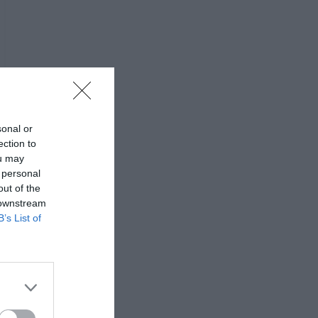
sonal or
ection to
ou may
 personal
out of the
 downstream
B’s List of