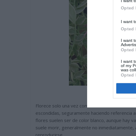
I want t
Opted 
I want t
Opted 
I want 
Advertis
Opted 
I want t
of my P
was col
Opted 
Florece solo una vez como casi todas las Bromeli
escondidas, seguramente haciendo referencia a 
flores suelen ser de color blanco, aunque hay va
suele morir, generalmente no inmediatamente, a
reproducirse.