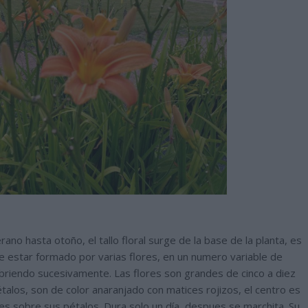
o hasta otoño, el tallo floral surge de la base de la planta, es
e estar formado por varias flores, en un numero variable de
 abriendo sucesivamente. Las flores son grandes de cinco a diez
talos, son de color anaranjado con matices rojizos, el centro es
ales sobre sus pétalos. Dura solo un día, despues se marchita. Su