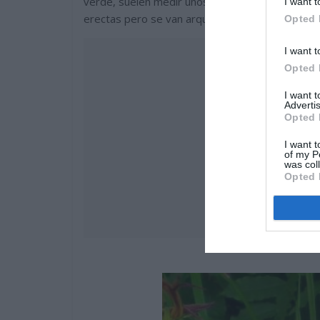
verde, suelen medir unos cincuenta centímetros
I want t
erectas pero se van arqueando a medida que crece
Opted 
I want t
Opted 
I want 
Advertis
Opted 
I want t
of my P
was col
Opted 