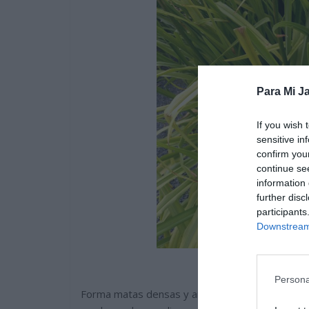
Para Mi Ja
If you wish 
sensitive in
confirm you
continue se
information 
further disc
participants
Downstream 
Persona
Forma matas densas y anchas, tiene raíces grue