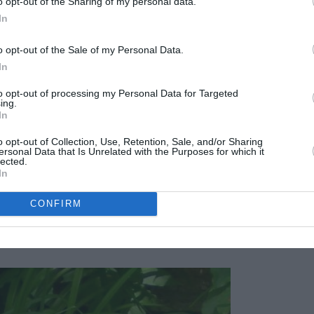
 de longitud y dos o tres centímetros de anchura, crecen
o opt-out of the Sharing of my personal data.
n en altura. Da textura y color a cualquier rincón del jardin.
In
o opt-out of the Sale of my Personal Data.
In
to opt-out of processing my Personal Data for Targeted
ing.
In
o opt-out of Collection, Use, Retention, Sale, and/or Sharing
ersonal Data that Is Unrelated with the Purposes for which it
lected.
In
CONFIRM