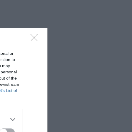
sonal or
ection to
ou may
 personal
out of the
 downstream
B’s List of