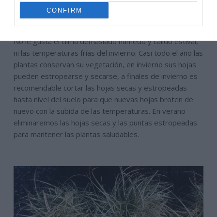
CONFIRM
No le gusta el clima demasiado húmedo y cálido estival,
ni las temperaturas frías del invierno. Casi todo el año las
plantas conservan su vegetación, en invierno sus hojas
pueden estropearse y secarse, a finales de invierno es
recomendable cortar las hojas secas y estropeadas
hasta nivel del suelo para que nuevas hojas broten de
nuevo con la subida de las temperaturas. En verano
eliminaremos las hojas secas y las puntas estropeadas
para mantener las plantas saludables.