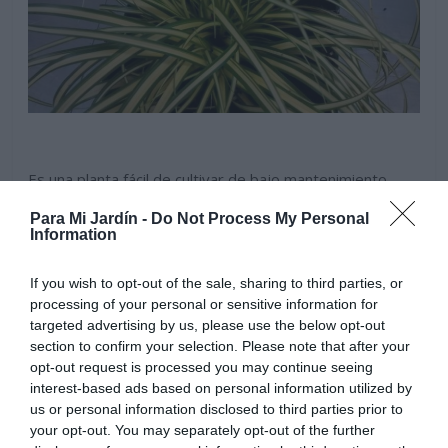
Es una planta fácil de cultivar de bajo mantenimiento.
Riegos regulares en ejemplares jóvenes evitando
Para Mi Jardín -
Do Not Process My Personal
encharcar el terreno, distanciar los riegos pasadas unas
Information
semanas desde su plantación. En otoño e invierno
disminuir los riegos a medida que las temperaturas
If you wish to opt-out of the sale, sharing to third parties, or
bajen y la planta deje de crecer. Soporta mas sequedad
processing of your personal or sensitive information for
que otras variedades, tolerando zonas de sombra con
targeted advertising by us, please use the below opt-out
riegos ocasionales.
section to confirm your selection. Please note that after your
opt-out request is processed you may continue seeing
interest-based ads based on personal information utilized by
us or personal information disclosed to third parties prior to
your opt-out. You may separately opt-out of the further