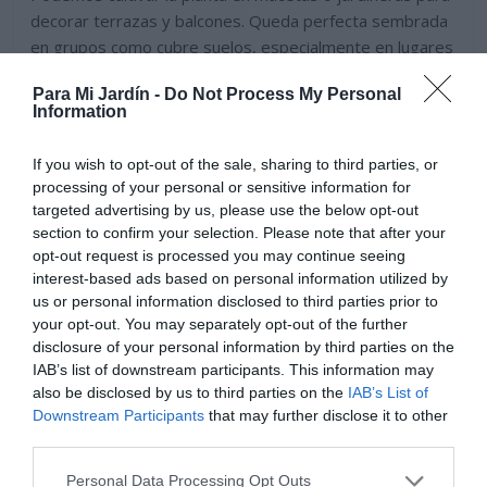
decorar terrazas y balcones. Queda perfecta sembrada
en grupos como cubre suelos, especialmente en lugares
ventosos formando macizos, bordeando caminos o
Para Mi Jardín -
Do Not Process My Personal
detrás de plantas de menor altura. Forma bonitos
Information
contrastes de texturas y color junto a plantas de
floración estival . No necesita mucho abono, añadir un
If you wish to opt-out of the sale, sharing to third parties, or
poco de abono granulado de liberación lenta alrededor
processing of your personal or sensitive information for
de la cama de cultivo a principios de primavera, es mejor
targeted advertising by us, please use the below opt-out
no abonar en verano.
section to confirm your selection. Please note that after your
opt-out request is processed you may continue seeing
interest-based ads based on personal information utilized by
us or personal information disclosed to third parties prior to
your opt-out. You may separately opt-out of the further
disclosure of your personal information by third parties on the
IAB’s list of downstream participants. This information may
also be disclosed by us to third parties on the
IAB’s List of
Downstream Participants
that may further disclose it to other
third parties.
Personal Data Processing Opt Outs