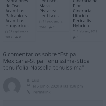
Pantalones
Lentisco-
Cineraria de
de Oso-
Mata-
Flor-
Acanthus
Pistacea
Cineraria
Balcanicus-
Lentiscus
Híbrida-
Acanthus
Pericallis
11 septiembre,
Hungaricus
Hybrida
2016
2
27 septiembre,
4 febrero, 2019
2019
0
0
6 comentarios sobre “
Estipa
Mexicana-Stipa Tenuissima-Stipa
tenuifolia-Nassella tenuissima
”
Luis
el 5 junio, 2020 a las 1:38 pm
Permalink