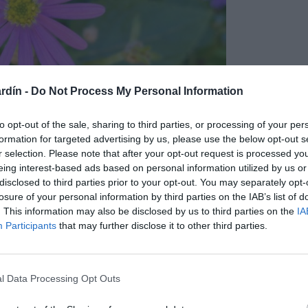
rdín -
Do Not Process My Personal Information
to opt-out of the sale, sharing to third parties, or processing of your per
formation for targeted advertising by us, please use the below opt-out s
r selection. Please note that after your opt-out request is processed y
eing interest-based ads based on personal information utilized by us or
Brachyscome Segmentosa, Brachyscome Iberidifolia,
disclosed to third parties prior to your opt-out. You may separately opt-
losure of your personal information by third parties on the IAB’s list of
rachyscome Angustifolia, dentro de la variedad Angustifolia hay
. This information may also be disclosed by us to third parties on the
IA
Participants
that may further disclose it to other third parties.
l Data Processing Opt Outs