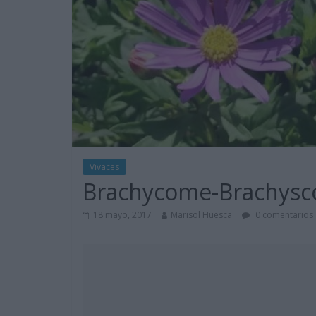
Vivaces
Brachycome-Brachysco
18 mayo, 2017
Marisol Huesca
0 comentarios