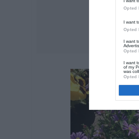
I want t
Opted 
I want t
Opted 
I want 
Advertis
Opted 
I want t
of my P
was col
Opted 