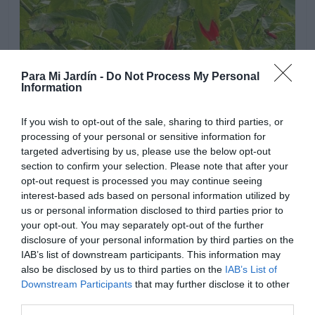
Para Mi Jardín -
Do Not Process My Personal
Information
If you wish to opt-out of the sale, sharing to third parties, or
processing of your personal or sensitive information for
targeted advertising by us, please use the below opt-out
section to confirm your selection. Please note that after your
Es una planta fácil de cultivar, adecuada para climas con
opt-out request is processed you may continue seeing
inviernos cálidos, no tolera el frió excesivo. Puede
interest-based ads based on personal information utilized by
sobrevivir a heladas leves, si no son continuas,
us or personal information disclosed to third parties prior to
your opt-out. You may separately opt-out of the further
rebrotando la planta desde el suelo en primavera, con la
disclosure of your personal information by third parties on the
subida de las temperaturas. Es mejor acolchar el
IAB’s list of downstream participants. This information may
terreno durante el invierno, así protegeremos sus
also be disclosed by us to third parties on the
IAB’s List of
raíces. En climas con temperaturas invernales muy frías,
Downstream Participants
that may further disclose it to other
es recomendable cultivar las plantas en macetas para
third parties.
protegerlas fácilmente durante el invierno. Es