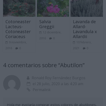
Cotoneaster
Salvia
Lavanda de
Lacteus-
Greggii
Allard-
Cotoneaster
Lavandula x
12 diciembre,
Coriaceus
Allardii
2016
0
9 noviembre,
10 febrero,
2016
0
2021
0
4 comentarios sobre “
Abutilon
”
Ronald Roy Fernández Burgos
el 28 julio, 2020 a las 4:20 am
Permalink
Hola me gustaría comprar estos colores de abutilones,