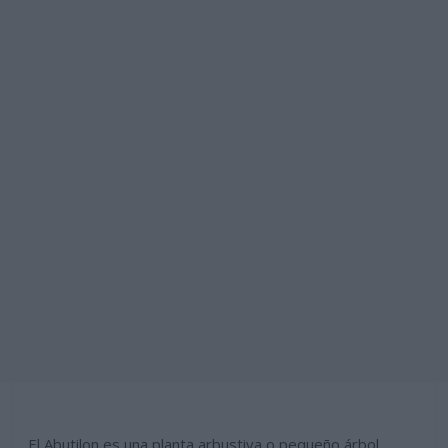
El Abutilon es una planta arbustiva o pequeño árbol