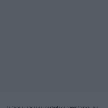
La Celosía Caracas es una planta de origen tropical, sus