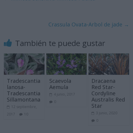
Crassula Ovata-Arbol de jade
→
También te puede gustar
Tradescantia
Scaevola
Dracaena
lanosa-
Aemula
Red Star-
Tradescantia
Cordyline
4 junio, 2017
Sillamontana
Australis Red
0
Star
12 septiembre,
3 junio, 2020
2017
10
0