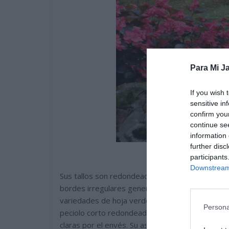
Para Mi Ja
If you wish 
sensitive in
confirm you
continue se
information 
further disc
participants
Downstream 
Sus tallos son redondeados y carnosos de creci
bordes irregulares generalmente, ligeramente c
variedades de hoja verde presentan una fina colo
Persona
peciolo corto redondeado y carnoso. Las hojas s
claras por el envés. Su aspecto ceroso hace re