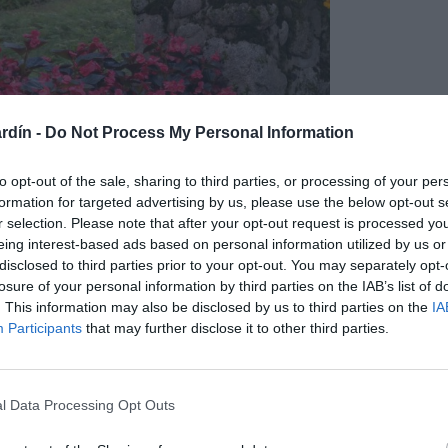
rdín -
Do Not Process My Personal Information
to opt-out of the sale, sharing to third parties, or processing of your per
formation for targeted advertising by us, please use the below opt-out s
r selection. Please note that after your opt-out request is processed y
eing interest-based ads based on personal information utilized by us or
disclosed to third parties prior to your opt-out. You may separately opt-
losure of your personal information by third parties on the IAB’s list of
. This information may also be disclosed by us to third parties on the
IA
Participants
that may further disclose it to other third parties.
miento vertical, sus hojas son redondeadas y gruesas de
urvados hacia arriba y en ocasiones los bordes en las
ración rojiza. Las hojas están unidas al tallo por medio de un
l Data Processing Opt Outs
on cerosas y brillantes de color verde o bronce rojizo, son mas
ferencia al nombre común por la que es conocida en países de