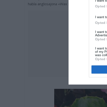
I want t
habla anglosajona «Wax Begonia» o Begonia de 
Opted 
I want t
Opted 
I want 
Advertis
Opted 
I want t
of my P
was col
Opted 