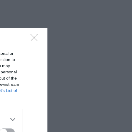
sonal or
ection to
ou may
 personal
out of the
 downstream
B’s List of