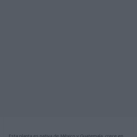
Esta planta es nativa de México y Guatemala, crece en