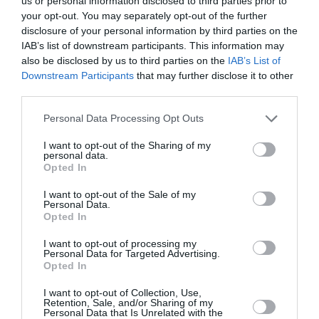
us or personal information disclosed to third parties prior to
your opt-out. You may separately opt-out of the further
disclosure of your personal information by third parties on the
IAB’s list of downstream participants. This information may
also be disclosed by us to third parties on the
IAB’s List of
Downstream Participants
that may further disclose it to other
third parties.
Personal Data Processing Opt Outs
I want to opt-out of the Sharing of my
personal data.
Opted In
I want to opt-out of the Sale of my
Personal Data.
Opted In
I want to opt-out of processing my
Personal Data for Targeted Advertising.
Opted In
I want to opt-out of Collection, Use,
La planta muere despues de la floración, se reproduce
Retention, Sale, and/or Sharing of my
Personal Data that Is Unrelated with the
por hijuelos, brotes de raíz, que dan paso a nuevas