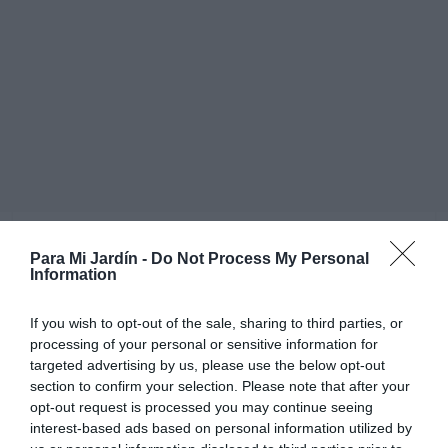
Para Mi Jardín -
Do Not Process My Personal
Prefieren una situación soleada. Sus flores no producen
Information
semillas, para reproducirlos se utilizan brotes de raíz,
que son bastante frecuentes. En Yucatan, México, de
If you wish to opt-out of the sale, sharing to third parties, or
donde es originario, es donde más se cultiva. La fibra
processing of your personal or sensitive information for
targeted advertising by us, please use the below opt-out
que contienen sus hojas se utiliza para la fabricación de
section to confirm your selection. Please note that after your
cuerda, sacos y tejidos. Al igual que otros Agaves es
opt-out request is processed you may continue seeing
considerada planta invasora en algunos países, ya que
interest-based ads based on personal information utilized by
desplaza y llega a sustituir a la flora autóctona.