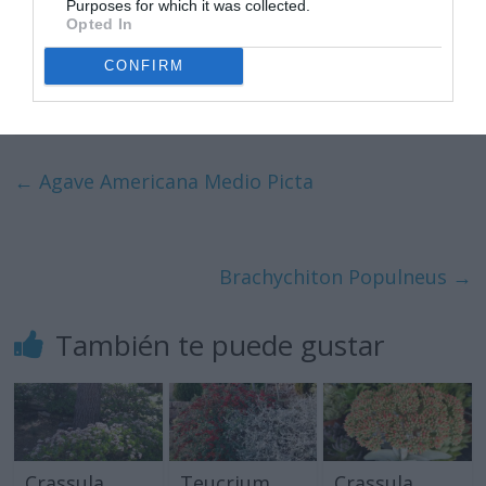
Purposes for which it was collected.
plantas a su alrededor. PLANTA CON GRADO DE
Opted In
DIFICULTAD MUY BAJO.
CONFIRM
←
Agave Americana Medio Picta
Brachychiton Populneus
→
También te puede gustar
Crassula
Teucrium
Crassula