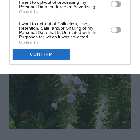
nacimiento de brotes laterales, así mantendremos la
I want to opt-out of processing my
Personal Data for Targeted Advertising.
planta en formas redondeadas muy decorativas en el
Opted In
jardin.
I want to opt-out of Collection, Use,
Retention, Sale, and/or Sharing of my
Personal Data that Is Unrelated with the
Purposes for which it was collected.
Opted In
CONFIRM