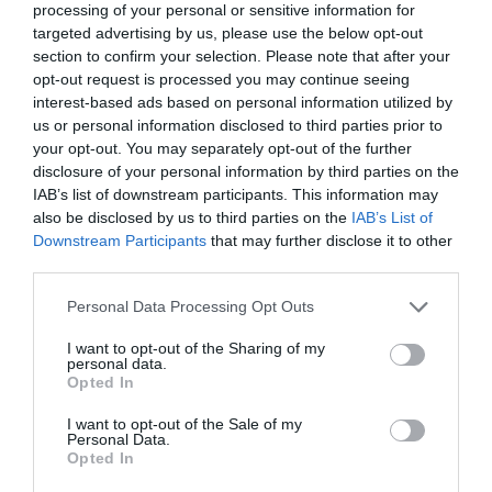
processing of your personal or sensitive information for
targeted advertising by us, please use the below opt-out
section to confirm your selection. Please note that after your
opt-out request is processed you may continue seeing
interest-based ads based on personal information utilized by
us or personal information disclosed to third parties prior to
your opt-out. You may separately opt-out of the further
disclosure of your personal information by third parties on the
IAB’s list of downstream participants. This information may
also be disclosed by us to third parties on the
IAB’s List of
Downstream Participants
that may further disclose it to other
third parties.
Personal Data Processing Opt Outs
Esta variedad de romero no necesita muchas podas,
I want to opt-out of the Sharing of my
personal data.
puede dejarse crecer libremente especialmente en
Opted In
jardines informales. Si queremos mantener su forma
redondeada y compacta es recomendable efectuar
I want to opt-out of the Sale of my
Personal Data.
podas frecuentes, cuando finalice la floración
Opted In
recortaremos el extremo de sus tallos para promover el