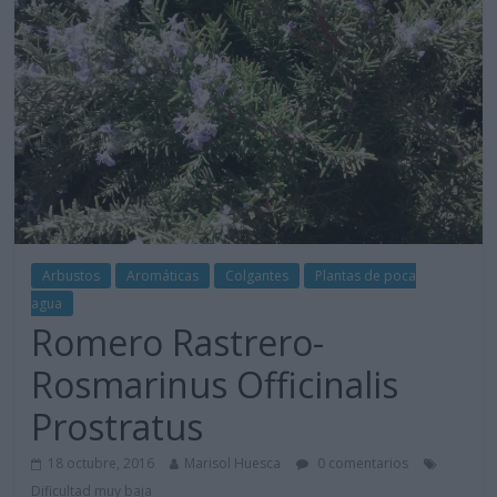
Arbustos
Aromáticas
Colgantes
Plantas de poca
agua
Romero Rastrero-
Rosmarinus Officinalis
Prostratus
18 octubre, 2016
Marisol Huesca
0 comentarios
Dificultad muy baja