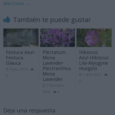
Maritima
→
También te puede gustar
Festuca Azul-
Plectatum
Hibiscus
Festuca
Mona
Azul-Hibiscus
Glauca
Lavender-
Lila-Alyogyne
Plectranthus
Huegelii
8 julio, 2019
Mona
1 abril, 2022
0
Lavender
0
7 diciembre,
2018
6
Deja una respuesta