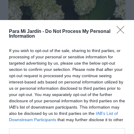
Para Mi Jardín -
Do Not Process My Personal
Information
If you wish to opt-out of the sale, sharing to third parties, or
processing of your personal or sensitive information for
targeted advertising by us, please use the below opt-out
Riegos regulares en primavera y especialmente en
section to confirm your selection. Please note that after your
verano y en floración, mantener la tierra ligeramente
opt-out request is processed you may continue seeing
húmeda pero evitar empapar el sustrato que puede
interest-based ads based on personal information utilized by
us or personal information disclosed to third parties prior to
ocasionar problemas con hongos y pudriciones. No
your opt-out. You may separately opt-out of the further
tolera la sequía especialmente en floración, si el terreno
disclosure of your personal information by third parties on the
esta relativamente seco la vegetación disminuye.
IAB’s list of downstream participants. This information may
Distanciar los riegos en otoño cuando las temperaturas
also be disclosed by us to third parties on the
IAB’s List of
bajan y las hojas empiezan a amarillear, en invierno
Downstream Participants
that may further disclose it to other
necesitan poco riego ya que la planta entra en reposo
third parties.
vegetativo.