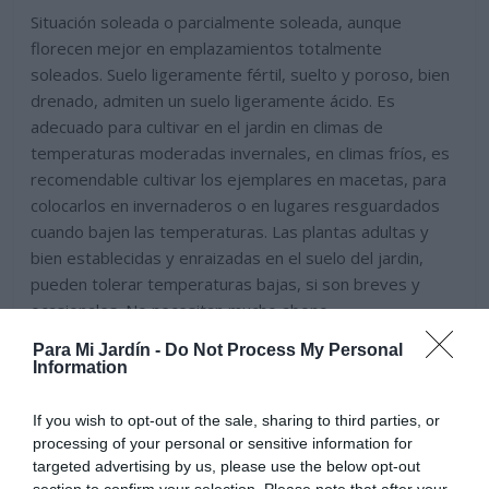
Situación soleada o parcialmente soleada, aunque
florecen mejor en emplazamientos totalmente
soleados. Suelo ligeramente fértil, suelto y poroso, bien
drenado, admiten un suelo ligeramente ácido. Es
adecuado para cultivar en el jardin en climas de
temperaturas moderadas invernales, en climas fríos, es
recomendable cultivar los ejemplares en macetas, para
colocarlos en invernaderos o en lugares resguardados
cuando bajen las temperaturas. Las plantas adultas y
bien establecidas y enraizadas en el suelo del jardin,
pueden tolerar temperaturas bajas, si son breves y
ocasionales. No necesitan mucho abono.
Para Mi Jardín -
Do Not Process My Personal
Information
If you wish to opt-out of the sale, sharing to third parties, or
processing of your personal or sensitive information for
targeted advertising by us, please use the below opt-out
section to confirm your selection. Please note that after your