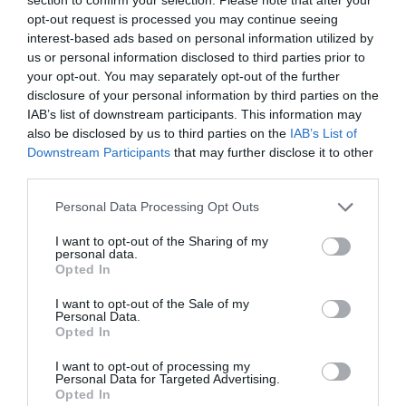
opt-out request is processed you may continue seeing
interest-based ads based on personal information utilized by
us or personal information disclosed to third parties prior to
your opt-out. You may separately opt-out of the further
disclosure of your personal information by third parties on the
IAB’s list of downstream participants. This information may
also be disclosed by us to third parties on the
IAB’s List of
Downstream Participants
that may further disclose it to other
Riegos regulares en ejemplares jóvenes y cultivados en
third parties.
macetas, sobretodo en verano, con temperaturas altas,
Personal Data Processing Opt Outs
riegos mas moderados y distanciados en ejemplares
adultos, enraizados y cultivados en el jardin, estos
I want to opt-out of the Sharing of my
personal data.
ejemplares son muy resistentes a periodos de sequía.
Opted In
Aunque no necesitan poda, si las podamos
conseguiremos plantas más compactas, podemos
I want to opt-out of the Sale of my
Personal Data.
podarlas a finales de invierno, pero probablemente
Opted In
perderemos parte de la floración primaveral, si
podamos después de la floración de primavera,
I want to opt-out of processing my
Personal Data for Targeted Advertising.
conseguiremos una mejor floración en otoño.
Opted In