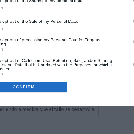
o opt-out of the Sharing of my personal data.
In
o opt-out of the Sale of my Personal Data.
In
to opt-out of processing my Personal Data for Targeted
ing.
In
o opt-out of Collection, Use, Retention, Sale, and/or Sharing
ersonal Data that Is Unrelated with the Purposes for which it
lected.
In
CONFIRM
s están cubiertas de una fina vellosidad
ciendo a medida que el tallo se desarrolla.