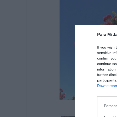
Para Mi Ja
If you wish 
sensitive in
confirm you
continue se
information 
further disc
participants
Downstream 
Persona