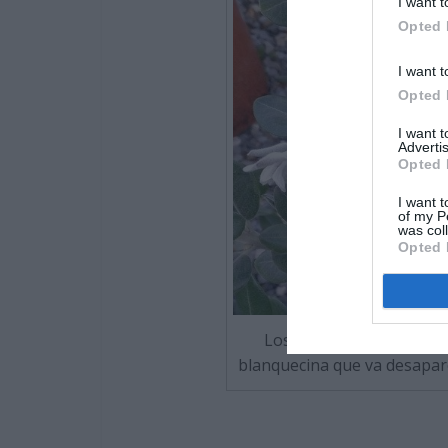
I want t
Opted 
I want t
Opted 
I want 
Advertis
Opted 
I want t
of my P
was col
Opted 
Los tallos y hojas jóvene
blanquecina que va desapare