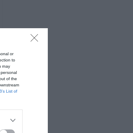
sonal or
ection to
ou may
 personal
out of the
 downstream
B’s List of