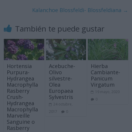
Kalanchoe Blossfeldi- Blossfeldiana
→
También te puede gustar
Hortensia
Acebuche-
Hierba
Purpura-
Olivo
Cambiante-
Hydrangea
silvestre-
Panicum
Macrophylla
Olea
Virgatum
Rasberry
Europaea
19 mayo, 2020
Crush-
Sylvestris
0
Hydrangea
24 octubre,
Macrophylla
2017
0
Marveille
Sanguine o
Rasberry