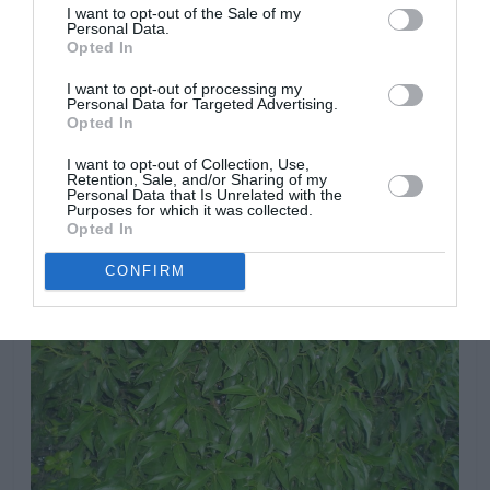
desarrollara rapidamente, aunque se adapta fácilmente
I want to opt-out of the Sale of my
Personal Data.
a suelos pobres. No necesita aportes extras de abono,
Opted In
pero agradece aportes de materia orgánica cada dos
años alrededor de las plantas, a finales de febrero o
I want to opt-out of processing my
Personal Data for Targeted Advertising.
principios de marzo, los primeros años siguientes a la
Opted In
plantación.
I want to opt-out of Collection, Use,
Retention, Sale, and/or Sharing of my
Personal Data that Is Unrelated with the
Purposes for which it was collected.
Opted In
CONFIRM