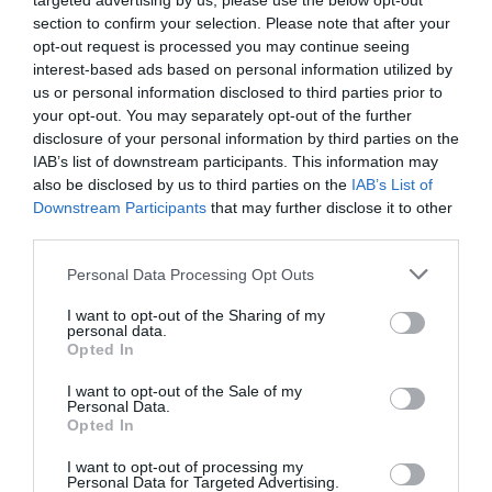
targeted advertising by us, please use the below opt-out
Situación soleada, suelo fértil ligeramente húmedo y bien
section to confirm your selection. Please note that after your
drenado. Es un árbol muy ornamental utilizado
opt-out request is processed you may continue seeing
frecuentemente en jardines públicos y privados como
interest-based ads based on personal information utilized by
us or personal information disclosed to third parties prior to
ejemplar aislado o creando preciosos bosques, cultivado
your opt-out. You may separately opt-out of the further
especialmente por su extraordinaria floración
disclosure of your personal information by third parties on the
primaveral. En Washington D. C. lucen espectaculares en
IAB’s list of downstream participants. This information may
los jardines próximos al Jefferson Memorial junto con
also be disclosed by us to third parties on the
IAB’s List of
otras variedades de Prunus japones como el «
Prunus
Downstream Participants
that may further disclose it to other
Serrulata Kanzan
«. Riegos regulares en primavera y
third parties.
verano con temperaturas cálidas, especialmente los
Personal Data Processing Opt Outs
arboles jóvenes y recién trasplantados, los arboles
adultos necesitan menos riegos. En otoño e invierno
I want to opt-out of the Sharing of my
personal data.
necesitan poco riego, el árbol entra en reposo
Opted In
vegetativo durante el invierno.
I want to opt-out of the Sale of my
Personal Data.
Opted In
I want to opt-out of processing my
Personal Data for Targeted Advertising.