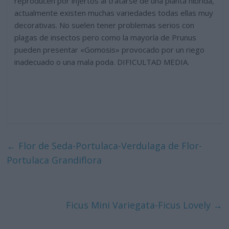
reproducen por injertos al tratarse de una planta híbrida,
actualmente existen muchas variedades todas ellas muy
decorativas. No suelen tener problemas serios con
plagas de insectos pero como la mayoría de Prunus
pueden presentar «Gomosis» provocado por un riego
inadecuado o una mala poda. DIFICULTAD MEDIA.
←
Flor de Seda-Portulaca-Verdulaga de Flor-
Portulaca Grandiflora
Ficus Mini Variegata-Ficus Lovely
→