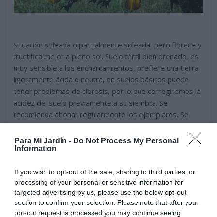
Situación soleada o parcialmente soleada, pero florece y
fructifica mejor a pleno sol. Suelo fértil bien drenado, es
muy sensible a los encharcamientos, prefiere una tierra
ligeramente ácida o neutra, en suelos básicos puede
tener problemas de clorosis, por lo que corregiremos la
acidez del suelo previamente a su siembra. Se
recomienda abonar regularmente los ejemplares. Se
cultiva en exterior en climas de temperaturas
moderadas o cálidas invernales, no soporta el frió
Para Mi Jardín -
Do Not Process My Personal
Information
intenso, ni las heladas, es recomendable cultivarlo en un
emplazamiento protegido, lejos de los fuertes vientos y
de suelos salinos.
If you wish to opt-out of the sale, sharing to third parties, or
processing of your personal or sensitive information for
targeted advertising by us, please use the below opt-out
section to confirm your selection. Please note that after your
opt-out request is processed you may continue seeing