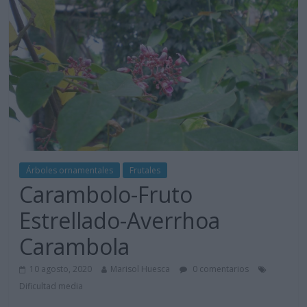
Árboles ornamentales
Frutales
Carambolo-Fruto
Estrellado-Averrhoa
Carambola
10 agosto, 2020
Marisol Huesca
0 comentarios
Dificultad media