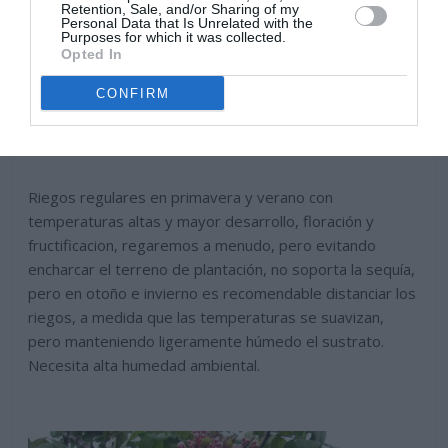
Retention, Sale, and/or Sharing of my
Personal Data that Is Unrelated with the
Purposes for which it was collected.
Opted In
CONFIRM
Riegos regulares en primavera y verano con
temperaturas altas y mayor desarrollo, floración y
fructificacion, regaremos a menudo, pero evitando
encharcar el terreno de plantación, no soporta la sequía,
pero en otoño e invierno es recomendable distanciar los
riegos, a medida que las temperaturas se suavizan,
pero manteniendo ligeramente húmedo el sustrato.
Necesita alta humedad ambiental.