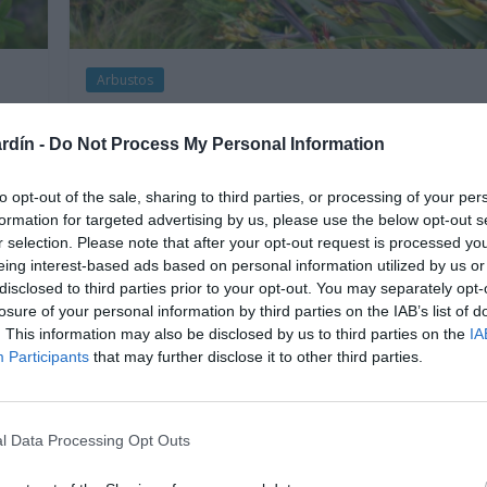
Arbustos
Lino de Nueva Zelanda-
rdín -
Do Not Process My Personal Information
Cañamo de Nueva
Zelanda-Phormium
to opt-out of the sale, sharing to third parties, or processing of your per
formation for targeted advertising by us, please use the below opt-out s
Tenax
r selection. Please note that after your opt-out request is processed y
eing interest-based ads based on personal information utilized by us or
9 julio, 2018
Marisol Huesca
0 comentarios
disclosed to third parties prior to your opt-out. You may separately opt-
de
Dificultad baja
losure of your personal information by third parties on the IAB’s list of
ción
. This information may also be disclosed by us to third parties on the
IA
Planta herbácea perenne de grandes dimensiones y
Participants
that may further disclose it to other third parties.
crecimiento compacto. Hojas lanceadas, largas y
gruesas de color verde oscuro, verde, o variegadas
de amarillo. Floración abundante en verano, espigas
l Data Processing Opt Outs
florales largas y erectas de flores amarillo
anaranjado, rojas en su madurez. Situación soleada