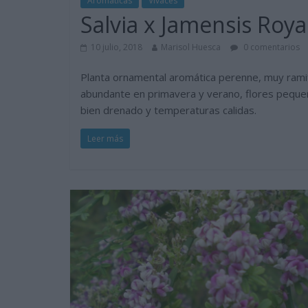
Aromáticas
Vivaces
Salvia x Jamensis Roy
10 julio, 2018
Marisol Huesca
0 comentarios
Planta ornamental aromática perenne, muy ramif
abundante en primavera y verano, flores pequeña
bien drenado y temperaturas calidas.
Leer más