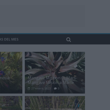
AS DEL MES
andsia
Mangave Mission to Mars-
Mangave Mision a Marte
27 enero, 2023
0