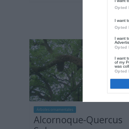
I want t
Opted 
I want t
Opted 
I want 
Advertis
Opted 
I want t
of my P
was col
Opted 
Árboles ornamentales
Alcornoque-Quercus