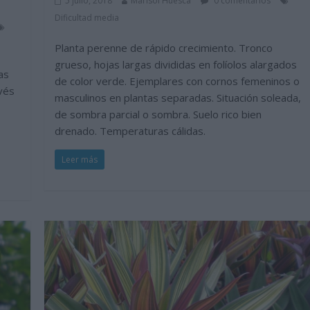
5 julio, 2018
Marisol Huesca
0 comentarios
Dificultad media
Planta perenne de rápido crecimiento. Tronco
grueso, hojas largas divididas en folíolos alargados
as
de color verde. Ejemplares con cornos femeninos o
vés
masculinos en plantas separadas. Situación soleada,
de sombra parcial o sombra. Suelo rico bien
drenado. Temperaturas cálidas.
Leer más