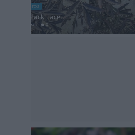
Bulbosas
Cactus y suculentas
Albuca Espiralada-Albuca Spira
29 abril, 2024
Marisol Huesca
0