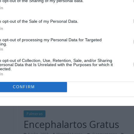
o opt-out of the Sharing of my personal data.
y suelo bien drenado. Temperaturas altas.
In
Leer más
o opt-out of the Sale of my Personal Data.
In
to opt-out of processing my Personal Data for Targeted
ing.
In
o opt-out of Collection, Use, Retention, Sale, and/or Sharing
ersonal Data that Is Unrelated with the Purposes for which it
lected.
In
CONFIRM
Palmeras
Encephalartos Gratus