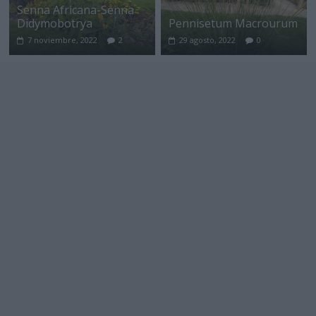
Senna Africana-Senna
Didymobotrya
Pennisetum Macrourum
7 noviembre, 2022
2
29 agosto, 2022
0