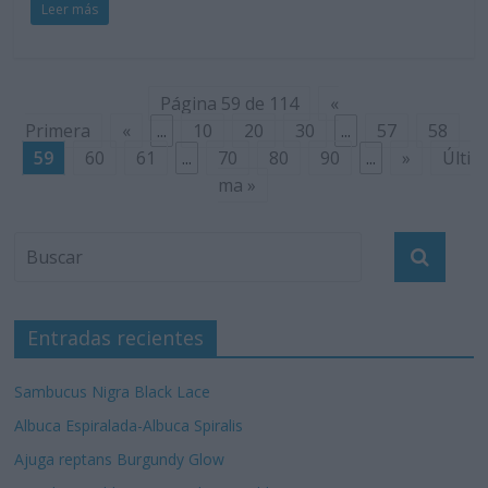
Leer más
Página 59 de 114
«
Primera
«
...
10
20
30
...
57
58
59
60
61
...
70
80
90
...
»
Últi
ma »
Entradas recientes
Sambucus Nigra Black Lace
Albuca Espiralada-Albuca Spiralis
Ajuga reptans Burgundy Glow