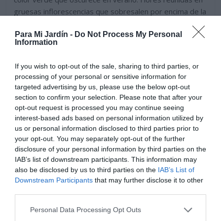
gruesas inflorescencias que sobresalen por encima de la
vegetación. Flores bilabiadas de color azul violeta,
Para Mi Jardín -
Do Not Process My Personal
dibujadas por tonos blancos y amarillo. Situación
Information
soleada, parcialmente soleada o sombría. Suelo seco
bien drenado.
If you wish to opt-out of the sale, sharing to third parties, or
processing of your personal or sensitive information for
Leer más
targeted advertising by us, please use the below opt-out
section to confirm your selection. Please note that after your
opt-out request is processed you may continue seeing
interest-based ads based on personal information utilized by
us or personal information disclosed to third parties prior to
your opt-out. You may separately opt-out of the further
disclosure of your personal information by third parties on the
IAB’s list of downstream participants. This information may
also be disclosed by us to third parties on the
IAB’s List of
Downstream Participants
that may further disclose it to other
third parties.
Personal Data Processing Opt Outs