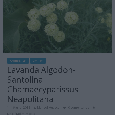
Aromáticas
Vivaces
Lavanda Algodon-
Santolina
Chamaecyparissus
Neapolitana
16 julio, 2018
Marisol Huesca
0 comentarios
Dificultad muy baja