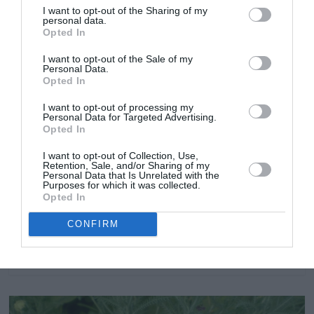
I want to opt-out of the Sharing of my
personal data.
Opted In
Cactus y suculentas
Plantas de poca agua
Vivaces
Sedum Ruby Glow
I want to opt-out of the Sale of my
Personal Data.
Opted In
16 julio, 2018
Marisol Huesca
0 comentarios
Dificultad muy baja
I want to opt-out of processing my
Personal Data for Targeted Advertising.
Opted In
Planta perenne de crecimiento redondeado
parcialmente postrado. Tallos y hojas de color verde
I want to opt-out of Collection, Use,
grisáceo con tonos violeta. Florece de final de verano a
Retention, Sale, and/or Sharing of my
Personal Data that Is Unrelated with the
principios de otoño. Flores pequeñas estrelladas de
Purposes for which it was collected.
color rojo rubí, reunidas en inflorescencias redondeadas.
Opted In
Situación soleada, suelo pobre y buen drenado.
CONFIRM
Leer más