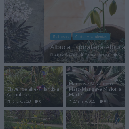
Bulbosas
Cactus y suculentas
Albuca Espiralada-Albuca Spiralis
29 abril, 2024
Marisol Huesca
0
Mangave Mission to
Clavell de aire-Tillandsia
Mars-Mangave Mision a
Aeranthos
Marte
10 julio, 2023
0
27 enero, 2023
0