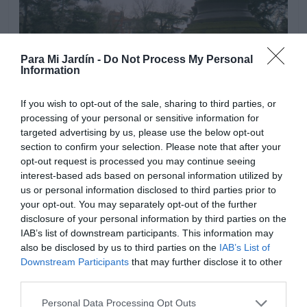
Para Mi Jardín -
Do Not Process My Personal
Information
La entrada principal del parque esta enmarcada por dos
If you wish to opt-out of the sale, sharing to third parties, or
estatuas de un perro y un lobo enfrentados con aspecto
processing of your personal or sensitive information for
targeted advertising by us, please use the below opt-out
amenazador, al fondo se puede contemplar el estanque
section to confirm your selection. Please note that after your
redondeado con una gran fuente central. Los pasadizos
opt-out request is processed you may continue seeing
que nos llevan a la fuente cuentan con preciosos arboles
interest-based ads based on personal information utilized by
que durante el verano proporcionan sombra a los
us or personal information disclosed to third parties prior to
paseantes.
your opt-out. You may separately opt-out of the further
disclosure of your personal information by third parties on the
IAB’s list of downstream participants. This information may
also be disclosed by us to third parties on the
IAB’s List of
Downstream Participants
that may further disclose it to other
third parties.
Personal Data Processing Opt Outs