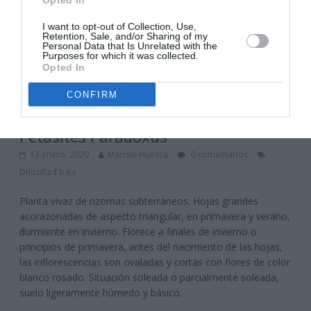
Opted In
I want to opt-out of Collection, Use,
Retention, Sale, and/or Sharing of my
Personal Data that Is Unrelated with the
Purposes for which it was collected.
Opted In
CONFIRM
Silvestres
Vivaces
Petasites Paradoxus
13 enero, 2020
Marisol Huesca
0 comentarios
Dificultad baja
Planta vivaz de rizomas subterráneos. Hojas grandes
acorazonadas de aspecto triangular, en primavera y verano,
durmiente en invierno. Florece a finales de invierno o
principios de primavera, antes del nacimiento de las hojas,
las inflorescencias son ovaladas y cortas con flores de color
blanco rosado. Situación soleada o parcialmente soleada,
suelo ligeramente húmedo y básico.