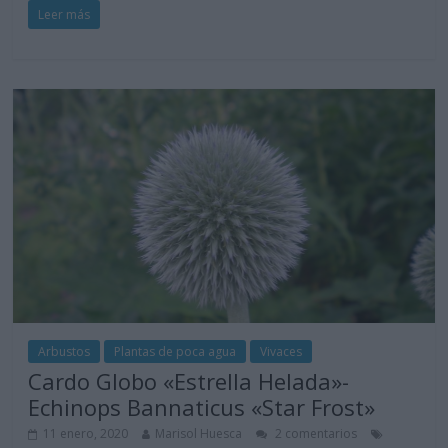
Leer más
Arbustos
Plantas de poca agua
Vivaces
Cardo Globo «Estrella Helada»-
Echinops Bannaticus «Star Frost»
11 enero, 2020
Marisol Huesca
2 comentarios