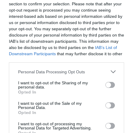
Flexicaulis
section to confirm your selection. Please note that after your
opt-out request is processed you may continue seeing
13 enero, 2020
Marisol Huesca
0 comentarios
interest-based ads based on personal information utilized by
Dificultad baja
us or personal information disclosed to third parties prior to
your opt-out. You may separately opt-out of the further
Planta rizomatosa vivaz, tallos delgados, erectos o
disclosure of your personal information by third parties on the
zigzagueantes, hojas ovaladas y alargadas de color verde
IAB’s list of downstream participants. This information may
de bordes dentados y puntiagudas. Florece de mediados de
also be disclosed by us to third parties on the
IAB’s List of
verano a principios de otoño, Flores pequeñas y
Downstream Participants
that may further disclose it to other
abundantes de color amarillo brillante. Situación soleada o
third parties.
parcialmente soleada, suelo seco o ligeramente húmedo
bien drenado. Muy resistente a las bajas temperaturas.
Personal Data Processing Opt Outs
Leer más
I want to opt-out of the Sharing of my
personal data.
Opted In
I want to opt-out of the Sale of my
Personal Data.
Opted In
I want to opt-out of processing my
Personal Data for Targeted Advertising.