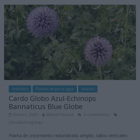
Arbustos
Plantas de poca agua
Vivaces
Cardo Globo Azul-Echinops
Bannaticus Blue Globe
8 enero, 2020
Marisol Huesca
2 comentarios
Dificultad muy baja
Planta de crecimiento redondeado amplio, tallos verticales