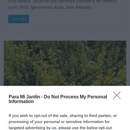
rosa-violeta. Situación parcialmente soleada o de sombra,
suelo fértil, ligeramente ácido, bien drenado.
Leer más
Para Mi Jardín -
Do Not Process My Personal
Information
If you wish to opt-out of the sale, sharing to third parties, or
Silvestres
Vivaces
processing of your personal or sensitive information for
Vara de Oro Zigzagueante-Solidago
targeted advertising by us, please use the below opt-out