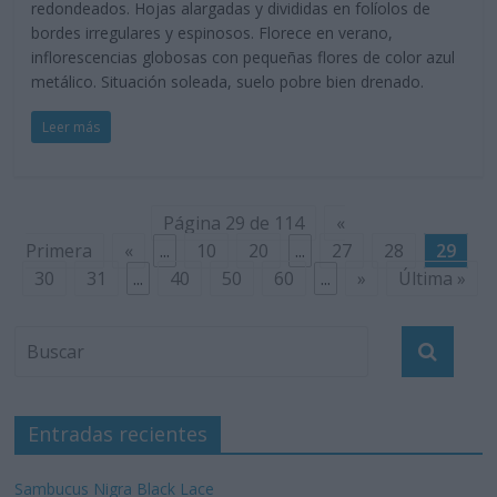
redondeados. Hojas alargadas y divididas en folíolos de
bordes irregulares y espinosos. Florece en verano,
inflorescencias globosas con pequeñas flores de color azul
metálico. Situación soleada, suelo pobre bien drenado.
Leer más
Página 29 de 114
«
Primera
«
...
10
20
...
27
28
29
30
31
...
40
50
60
...
»
Última »
Entradas recientes
Sambucus Nigra Black Lace