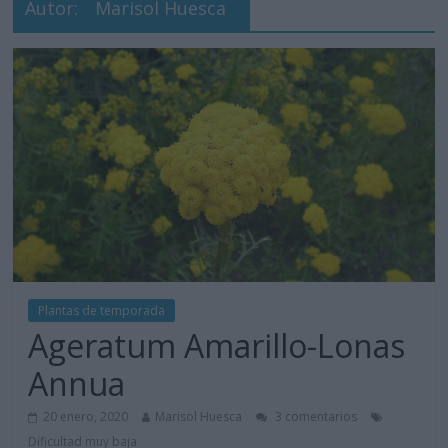
Autor:
Marisol Huesca
Plantas de temporada
Ageratum Amarillo-Lonas
Annua
20 enero, 2020
Marisol Huesca
3 comentarios
Dificultad muy baja