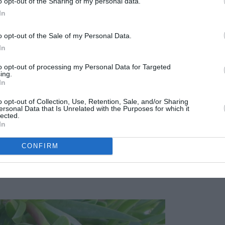
o opt-out of the Sharing of my personal data.
In
o opt-out of the Sale of my Personal Data.
In
to opt-out of processing my Personal Data for Targeted
ing.
In
o opt-out of Collection, Use, Retention, Sale, and/or Sharing
ersonal Data that Is Unrelated with the Purposes for which it
lected.
In
edir mas de quince centímetros, aunque los ejemplares
 por medio de podas se incrementa su ramificación favoreciendo
CONFIRM
on plantas mas compactas y con mas volumen. Sus tallos son