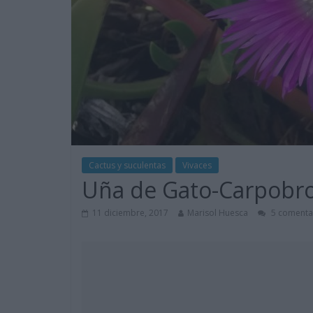
Cactus y suculentas
Vivaces
Uña de Gato-Carpobro
11 diciembre, 2017
Marisol Huesca
5 comenta