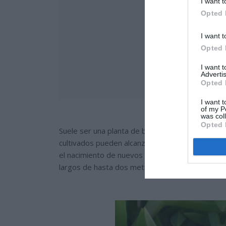
I want t
Opted 
I want t
Opted 
I want 
Advertis
Opted 
I want t
of my P
was col
Opted 
Suele ser una planta de baja altura, no suele m
cultivados pueden alcanzar alturas superiores,
el nacimiento de nuevos brotes. El resultado s
largos de hasta dos metros de longitud.