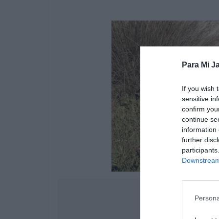
Para Mi Ja
If you wish 
sensitive in
confirm you
continue se
information 
further disc
participants
Downstream 
Persona