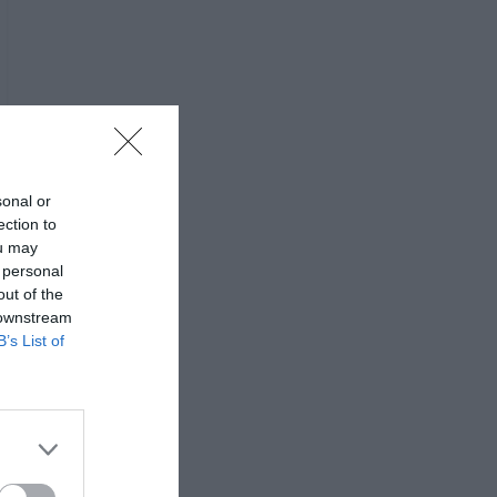
sonal or
ection to
ou may
 personal
out of the
 downstream
B’s List of