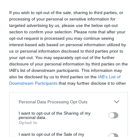
If you wish to opt-out of the sale, sharing to third parties, or
processing of your personal or sensitive information for
targeted advertising by us, please use the below opt-out
section to confirm your selection. Please note that after your
opt-out request is processed you may continue seeing
interest-based ads based on personal information utilized by
us or personal information disclosed to third parties prior to
your opt-out. You may separately opt-out of the further
disclosure of your personal information by third parties on the
IAB’s list of downstream participants. This information may
also be disclosed by us to third parties on the
IAB’s List of
Downstream Participants
that may further disclose it to other
Cortar las inflorescencias secas cuando finalice la
third parties.
floración, si queremos multiplicar la planta por semillas
Personal Data Processing Opt Outs
dejaremos madurar algunas varas florales. Ir retirando
las hojas ha medida que se sequen para mantener la
I want to opt-out of the Sharing of my
planta en perfectas condiciones. Puede resistir
personal data.
Opted In
temperaturas frías invernales pero si las temperaturas
son muy frías es necesario acolchar la superficie de la
I want to opt-out of the Sale of my