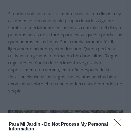
Situación soleada o parcialmente soleada, en climas muy
calurosos es recomendable proporcionarles algo de
sombra especialmente en las horas centrales del día y a
primeras horas de la tarde para evitar que se produzcan
quemaduras en las hojas. Suelo medianamente fértil,
ligeramente húmedo y bien drenado. Queda perfecta
cultivada en grupos o formando borduras altas. Riegos
regulares en época de crecimiento vegetativo
especialmente en verano, en otoño despues de la
floración disminuir los riegos. Las plantas adultas bien
enraizadas sobre el terreno pueden resistir periodos de
sequía.
Para Mi Jardín -
Do Not Process My Personal
Information