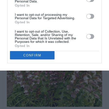
Personal Data.
tierra con mantillo de hojas o corteza de pino para
Opted In
mantener las raíces a salvo del frió, en condiciones muy
frías pueden desaparecer todas sus hojas para brotar
I want to opt-out of processing my
Personal Data for Targeted Advertising.
de nuevo en primavera.
Opted In
I want to opt-out of Collection, Use,
Retention, Sale, and/or Sharing of my
Personal Data that Is Unrelated with the
Purposes for which it was collected.
Opted In
CONFIRM