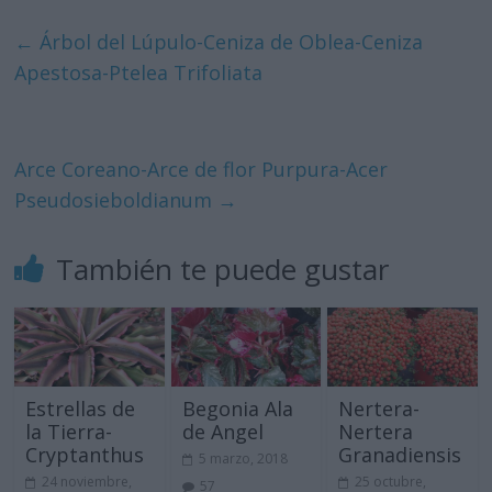
←
Árbol del Lúpulo-Ceniza de Oblea-Ceniza
Apestosa-Ptelea Trifoliata
Arce Coreano-Arce de flor Purpura-Acer
Pseudosieboldianum
→
También te puede gustar
Estrellas de
Begonia Ala
Nertera-
la Tierra-
de Angel
Nertera
Cryptanthus
Granadiensis
5 marzo, 2018
24 noviembre,
25 octubre,
57