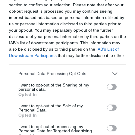
section to confirm your selection. Please note that after your
opt-out request is processed you may continue seeing
interest-based ads based on personal information utilized by
us or personal information disclosed to third parties prior to
your opt-out. You may separately opt-out of the further
disclosure of your personal information by third parties on the
IAB’s list of downstream participants. This information may
also be disclosed by us to third parties on the
IAB’s List of
Ejemplares de Lavanda Marítima, en los acantilados
Downstream Participants
that may further disclose it to other
de La Joya en California USA.
third parties.
Personal Data Processing Opt Outs
Admite distintos tipos de terrenos incluso los suelos
I want to opt-out of the Sharing of my
pobres y áridos, necesita un excelente drenaje. Las
personal data.
plantas bien enraizadas soportan la sequía. Es una planta
Opted In
muy resistente, adecuada para zonas costeras por su
I want to opt-out of the Sale of my
gran resistencia a la salinidad, al viento y al calor. Si en
Personal Data.
Opted In
invierno bajan algo las temperaturas puede perder
parte de sus hojas.
I want to opt-out of processing my
Personal Data for Targeted Advertising.