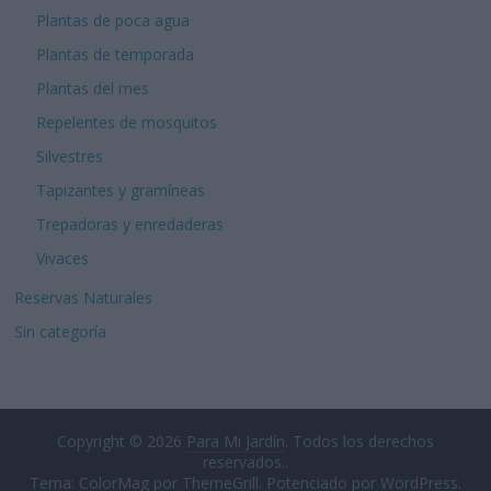
Plantas de poca agua
Plantas de temporada
Plantas del mes
Repelentes de mosquitos
Silvestres
Tapizantes y gramíneas
Trepadoras y enredaderas
Vivaces
Reservas Naturales
Sin categoría
Copyright © 2026
Para Mi Jardín
. Todos los derechos
reservados..
Tema: ColorMag por
ThemeGrill
. Potenciado por
WordPress
.