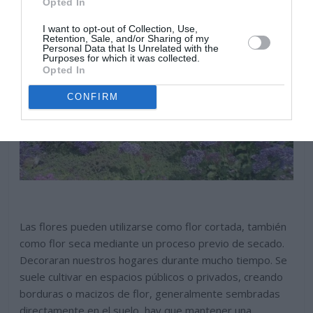
Opted In
I want to opt-out of Collection, Use,
Retention, Sale, and/or Sharing of my
Personal Data that Is Unrelated with the
Purposes for which it was collected.
Opted In
CONFIRM
Las flores pueden utilizarse como flor cortada, también
como flor seca mediante un proceso previo de secado.
Decoraran nuestros hogares durante mucho tiempo. Se
suele cultivar en espacios públicos o privados, creando
borduras o macizos de flor, generalmente sembradas
directamente en el suelo, hay que mantener una