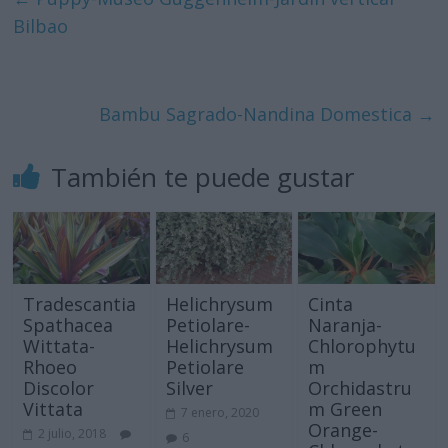
Bilbao
Bambu Sagrado-Nandina Domestica
→
También te puede gustar
Tradescantia
Helichrysum
Cinta
Spathacea
Petiolare-
Naranja-
Wittata-
Helichrysum
Chlorophytu
Rhoeo
Petiolare
m
Discolor
Silver
Orchidastru
Vittata
m Green
7 enero, 2020
Orange-
2 julio, 2018
6