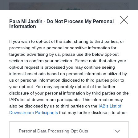
Para Mi Jardín -
Do Not Process My Personal
Information
If you wish to opt-out of the sale, sharing to third parties, or
processing of your personal or sensitive information for
targeted advertising by us, please use the below opt-out
section to confirm your selection. Please note that after your
opt-out request is processed you may continue seeing
interest-based ads based on personal information utilized by
us or personal information disclosed to third parties prior to
your opt-out. You may separately opt-out of the further
disclosure of your personal information by third parties on the
IAB’s list of downstream participants. This information may
also be disclosed by us to third parties on the
IAB’s List of
Downstream Participants
that may further disclose it to other
Desde el principio de primavera hasta el final de otoño,
third parties.
es recomendable abonar las plantas, utilizar un abono
liquido para plantas verdes cada tres o cuatro semanas,
Personal Data Processing Opt Outs
en invierno no abonar. Si la cultivamos en interior