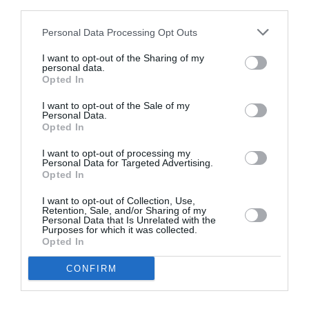
third parties.
Personal Data Processing Opt Outs
I want to opt-out of the Sharing of my
Riegos regulares en primavera y especialmente en
personal data.
verano con temperaturas altas, el sustrato debe
Opted In
permanecer siempre ligeramente húmedo, no soporta la
I want to opt-out of the Sale of my
sequía, disminuir los riegos en otoño y en invierno. Evitar
Personal Data.
encharcar la tierra para evitar problemas con hongos y
Opted In
pudriciones, el exceso de agua debe fluir libremente por
I want to opt-out of processing my
los agujeros de drenaje.
Personal Data for Targeted Advertising.
Opted In
I want to opt-out of Collection, Use,
Retention, Sale, and/or Sharing of my
Personal Data that Is Unrelated with the
Purposes for which it was collected.
Opted In
CONFIRM