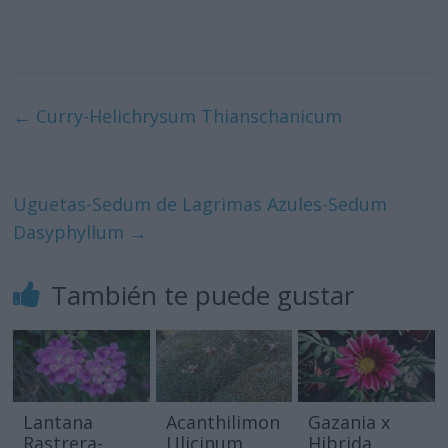
←
Curry-Helichrysum Thianschanicum
Uguetas-Sedum de Lagrimas Azules-Sedum
Dasyphyllum
→
También te puede gustar
Lantana
Acanthilimon
Gazania x
Rastrera-
Ulicinum
Hibrida