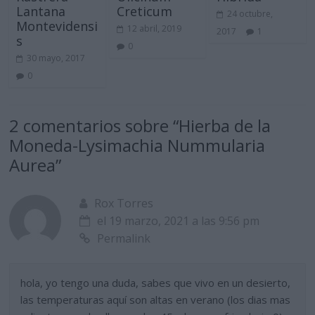
Lantana
Creticum
24 octubre,
Montevidensi
12 abril, 2019
2017
1
s
0
30 mayo, 2017
0
2 comentarios sobre “
Hierba de la
Moneda-Lysimachia Nummularia
Aurea
”
Rox Torres
el 19 marzo, 2021 a las 9:56 pm
Permalink
hola, yo tengo una duda, sabes que vivo en un desierto,
las temperaturas aquí son altas en verano (los dias mas