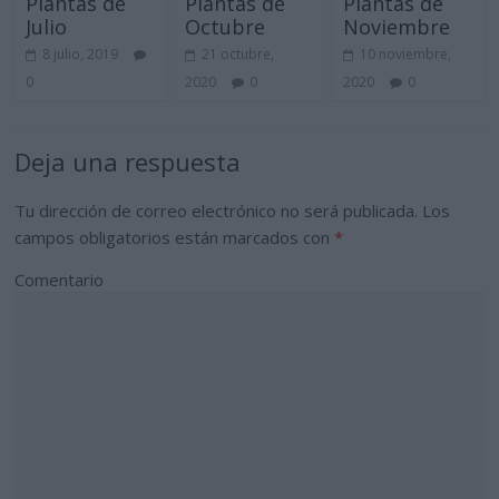
Plantas de
Plantas de
Plantas de
Julio
Octubre
Noviembre
8 julio, 2019
21 octubre,
10 noviembre,
0
2020
0
2020
0
Deja una respuesta
Tu dirección de correo electrónico no será publicada.
Los
campos obligatorios están marcados con
*
Comentario