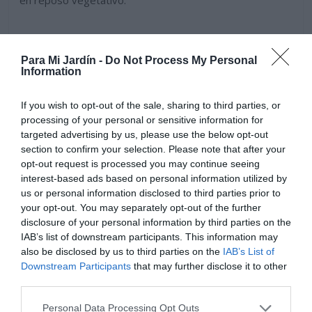
Para Mi Jardín -
Do Not Process My Personal
Information
If you wish to opt-out of the sale, sharing to third parties, or
processing of your personal or sensitive information for
targeted advertising by us, please use the below opt-out
section to confirm your selection. Please note that after your
opt-out request is processed you may continue seeing
interest-based ads based on personal information utilized by
us or personal information disclosed to third parties prior to
your opt-out. You may separately opt-out of the further
disclosure of your personal information by third parties on the
IAB’s list of downstream participants. This information may
Otra trepadora también de flores amarillas, con habito
also be disclosed by us to third parties on the
IAB’s List of
de crecimiento diferente, ya que se enreda y trepa por
Downstream Participants
that may further disclose it to other
plantas y arboles cercanas a ella, es una planta muy
third parties.
resistente.
Senecio Tamoires
.
Personal Data Processing Opt Outs