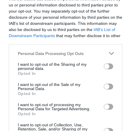
crecimiento, desde primavera hasta otoño, utilizar un
us or personal information disclosed to third parties prior to
abono mineral liquido completo disuelto junto con el
your opt-out. You may separately opt-out of the further
agua de riego, aplicar quincenalmente a dosis mas
disclosure of your personal information by third parties on the
suaves de las recomendadas por el fabricante.
IAB’s list of downstream participants. This information may
Asegurarnos que el orificio de drenaje no esta obstruido
also be disclosed by us to third parties on the
IAB’s List of
y que el exceso del agua sale correctamente. Podemos
Downstream Participants
that may further disclose it to other
colocar la maceta sobre un plato o cubre macetas con
third parties.
bolas de arcilla o pequeños áridos para que el agua
Personal Data Processing Opt Outs
sobrante no quede en contacto con a la base de la
maceta.
I want to opt-out of the Sharing of my
personal data.
Opted In
I want to opt-out of the Sale of my
Personal Data.
Opted In
I want to opt-out of processing my
Personal Data for Targeted Advertising.
Opted In
I want to opt-out of Collection, Use,
Retention, Sale, and/or Sharing of my