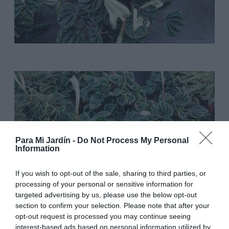
Para Mi Jardín -
Do Not Process My Personal
Information
If you wish to opt-out of the sale, sharing to third parties, or
processing of your personal or sensitive information for
targeted advertising by us, please use the below opt-out
section to confirm your selection. Please note that after your
Es recomendable abonar las plantas en época de
opt-out request is processed you may continue seeing
interest-based ads based on personal information utilized by