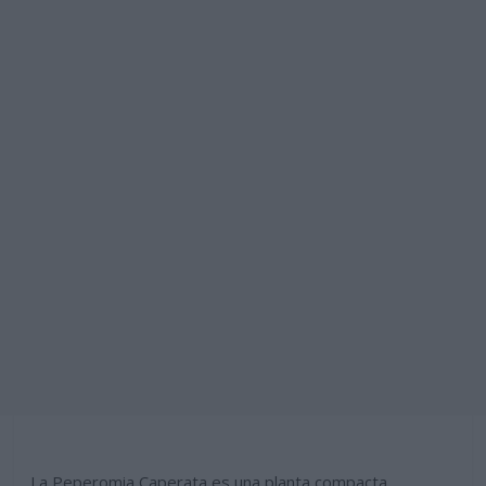
La Peperomia Caperata es una planta compacta