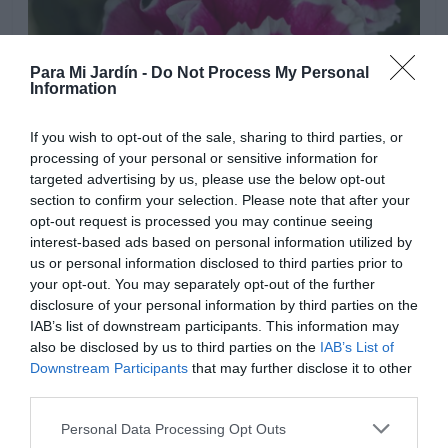
Para Mi Jardín -
Do Not Process My Personal
Information
If you wish to opt-out of the sale, sharing to third parties, or
processing of your personal or sensitive information for
targeted advertising by us, please use the below opt-out
section to confirm your selection. Please note that after your
opt-out request is processed you may continue seeing
interest-based ads based on personal information utilized by
us or personal information disclosed to third parties prior to
your opt-out. You may separately opt-out of the further
disclosure of your personal information by third parties on the
A diferencia de otras petunias, este tipo de petunias
IAB’s list of downstream participants. This information may
mantienen su habito de crecimiento mas compacto y
also be disclosed by us to third parties on the
IAB’s List of
redondeado, que otros tipos, las surfinias por ejemplo
Downstream Participants
that may further disclose it to other
acaban convirtiéndose en plantas muy desordenadas y
third parties.
muy extendidas, con tallos muy largos, si no las
Personal Data Processing Opt Outs
recortamos.