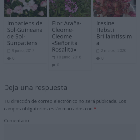
Impatiens de
Flor Araña-
Iresine
Sol-Guineana
Cleome-
Hebstii
de Sol-
Cleome
Brillaintissim
Sunpatiens
«Señorita
a
Rosalita»
9 junio, 2017
2 marzo, 2020
18 junio, 2018
0
0
0
Deja una respuesta
Tu dirección de correo electrónico no será publicada.
Los
campos obligatorios están marcados con
*
Comentario