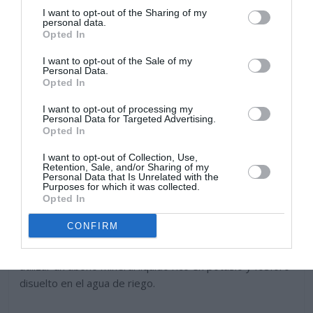
I want to opt-out of the Sharing of my
personal data.
Opted In
I want to opt-out of the Sale of my
Personal Data.
Opted In
I want to opt-out of processing my
Personal Data for Targeted Advertising.
Opted In
I want to opt-out of Collection, Use,
Retention, Sale, and/or Sharing of my
Personal Data that Is Unrelated with the
Purposes for which it was collected.
Opted In
Prefieren un sustrato rico en nutrientes, que contenga
CONFIRM
turba y arena para facilitar un buen drenaje. Abonar una
o dos veces al mes durante la primavera y el verano,
utilizar un abono mineral liquido rico en potasio y fósforo
disuelto en el agua de riego.