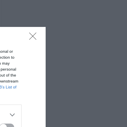
sonal or
ection to
ou may
 personal
out of the
 downstream
B’s List of