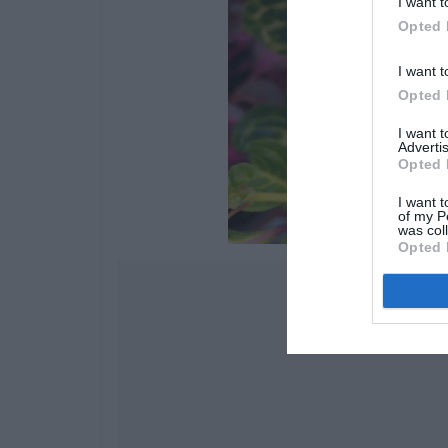
I want t
Opted 
I want t
Opted 
I want 
Advertis
Opted 
I want t
of my P
was col
Opted 