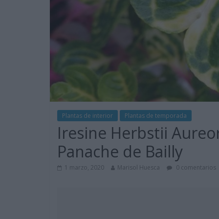
Plantas de interior
Plantas de temporada
Iresine Herbstii Aureo
Panache de Bailly
1 marzo, 2020
Marisol Huesca
0 comentarios