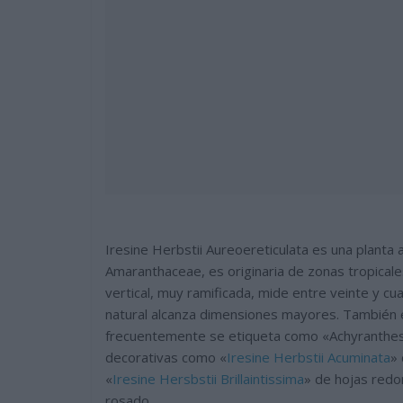
Iresine Herbstii Aureoereticulata es una planta a
Amaranthaceae, es originaria de zonas tropicale
vertical, muy ramificada, mide entre veinte y cua
natural alcanza dimensiones mayores. También 
frecuentemente se etiqueta como «Achyranthes 
decorativas como «
Iresine Herbstii Acuminata
» 
«
Iresine Hersbstii Brillaintissima
» de hojas redo
rosado.