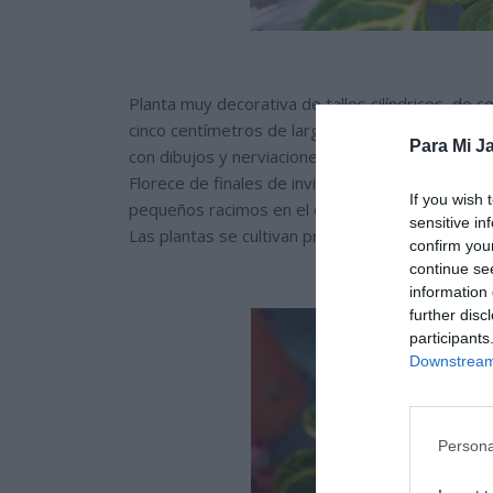
Planta muy decorativa de tallos cilíndricos, de c
cinco centímetros de largo, están ligeramente d
Para Mi Ja
con dibujos y nerviaciones de color amarillo páli
Florece de finales de invierno a verano, las flo
If you wish 
pequeños racimos en el extremo de sus tallos, 
sensitive in
Las plantas se cultivan principalmente por la bell
confirm you
continue se
information 
further disc
participants
Downstream 
Persona