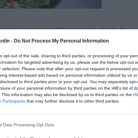
olor fucsia, las hojas son ovaladas y variegadas, de entre dos y
ivididas en el punto medio de su extremo, son de color verde
rdín -
Do Not Process My Personal Information
do, crean un precioso contraste con los tallos de color rosado.
res son poco llamativas, de color blanco verdoso, crecen en
to opt-out of the sale, sharing to third parties, or processing of your per
normalmente se pellizcan, por que no tener valor ornamental.
formation for targeted advertising by us, please use the below opt-out s
eza de sus hojas y tallos.
r selection. Please note that after your opt-out request is processed y
eing interest-based ads based on personal information utilized by us or
disclosed to third parties prior to your opt-out. You may separately opt-
losure of your personal information by third parties on the IAB’s list of
. This information may also be disclosed by us to third parties on the
IA
Participants
that may further disclose it to other third parties.
l Data Processing Opt Outs