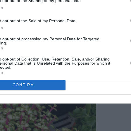
o opt-out of the Sharing of my personal data.
In
o opt-out of the Sale of my Personal Data.
In
to opt-out of processing my Personal Data for Targeted
ing.
In
planta muy atractiva muy fácil de cultivar, de crecimiento lento.
como pequeños arbustos y para la creación de bonsais. Se
o opt-out of Collection, Use, Retention, Sale, and/or Sharing
ersonal Data that Is Unrelated with the Purposes for which it
y balcones o directamente en el suelo del jardin, rocallas por
lected.
In
CONFIRM