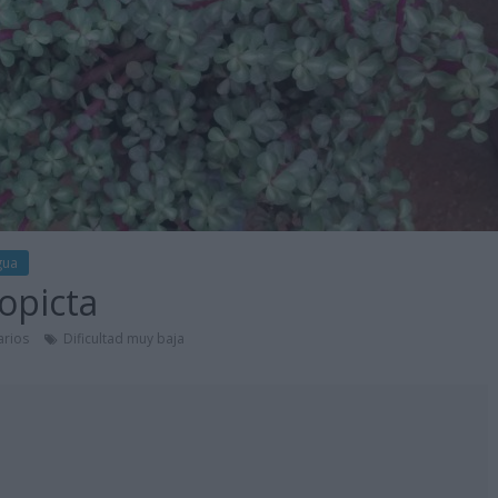
gua
opicta
rios
Dificultad muy baja