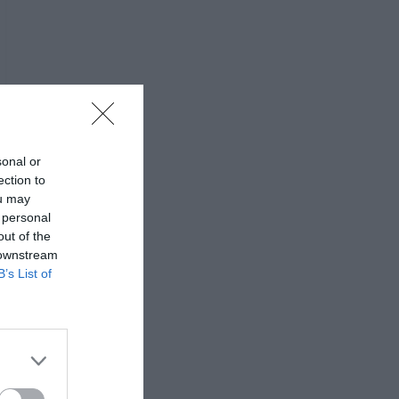
sonal or
ection to
ou may
 personal
out of the
 downstream
B’s List of