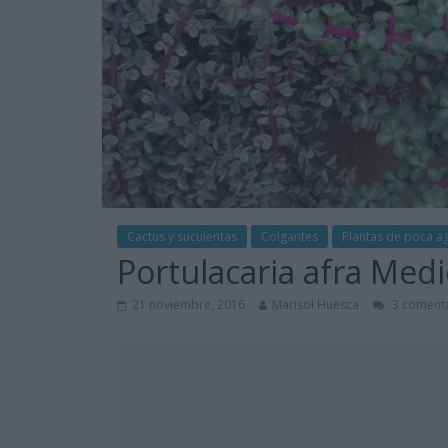
Cactus y suculentas
Colgantes
Plantas de poca a
Portulacaria afra Medi
21 noviembre, 2016
Marisol Huesca
3 comenta