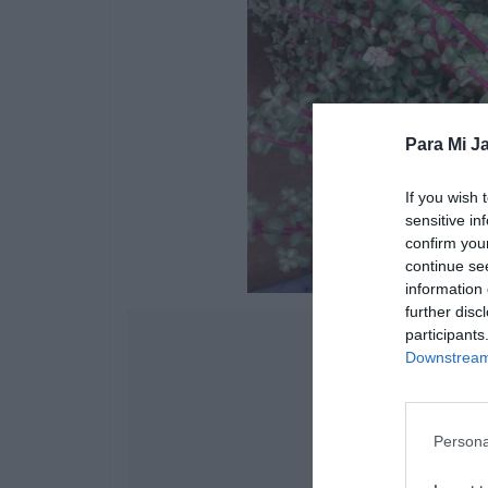
Para Mi Ja
If you wish 
sensitive in
confirm you
continue se
information 
further disc
participants
Downstream 
Persona