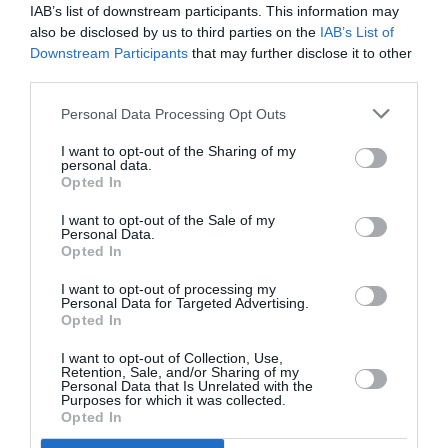
IAB’s list of downstream participants. This information may
jóvenes y cuando la planta desarrolle los capullos
also be disclosed by us to third parties on the
IAB’s List of
florales, cuando finalice la floración dejar secar el
Downstream Participants
that may further disclose it to other
sustrato ligeramente entre riegos. En otoño distanciar
third parties.
los riegos y en invierno con temperaturas bajas
mantener la tierra prácticamente seca, mas aun en
Personal Data Processing Opt Outs
ejemplares adultos. Son plantas muy resistentes a
I want to opt-out of the Sharing of my
periodos de sequía si son plantas adultas y no están en
personal data.
Opted In
floración. No necesita podas, solo es aconsejable retirar
los restos de flores secas para mantener los cactus en
I want to opt-out of the Sale of my
buenas condiciones. Podemos separar los pequeños
Personal Data.
Opted In
cactus que la planta desarrolla a su alrededor en
primavera para multiplicarla
I want to opt-out of processing my
Personal Data for Targeted Advertising.
Opted In
I want to opt-out of Collection, Use,
Retention, Sale, and/or Sharing of my
Personal Data that Is Unrelated with the
Purposes for which it was collected.
Opted In