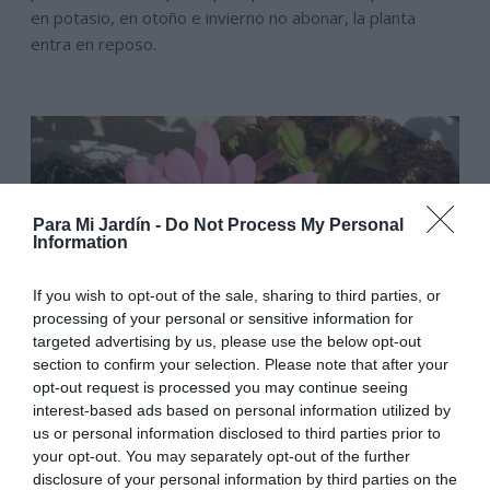
en potasio, en otoño e invierno no abonar, la planta
entra en reposo.
Para Mi Jardín -
Do Not Process My Personal
Information
If you wish to opt-out of the sale, sharing to third parties, or
processing of your personal or sensitive information for
targeted advertising by us, please use the below opt-out
section to confirm your selection. Please note that after your
opt-out request is processed you may continue seeing
interest-based ads based on personal information utilized by
us or personal information disclosed to third parties prior to
your opt-out. You may separately opt-out of the further
Riegos regulares y moderados en verano evitando
disclosure of your personal information by third parties on the
empapar la tierra, mas frecuentes en ejemplares