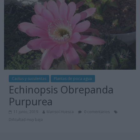
Cactus y suculentas
Plantas de poca agua
Echinopsis Obrepanda
Purpurea
11 junio, 2019
Marisol Huesca
0 comentarios
Dificultad muy baja