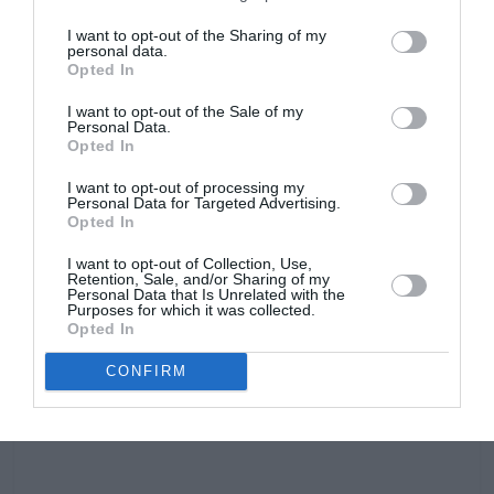
hay variedades de diferentes características, mayor o
I want to opt-out of the Sharing of my
menor altura, mas compactos, con diferentes tamaños
personal data.
de hoja, y flores en distintos tamaños, colores y formas.
Opted In
Algunos mas reflorecientes que otros, o con floración
I want to opt-out of the Sale of my
mas o menos numerosa.
Personal Data.
Opted In
I want to opt-out of processing my
Personal Data for Targeted Advertising.
Opted In
I want to opt-out of Collection, Use,
Retention, Sale, and/or Sharing of my
Personal Data that Is Unrelated with the
Purposes for which it was collected.
Opted In
CONFIRM