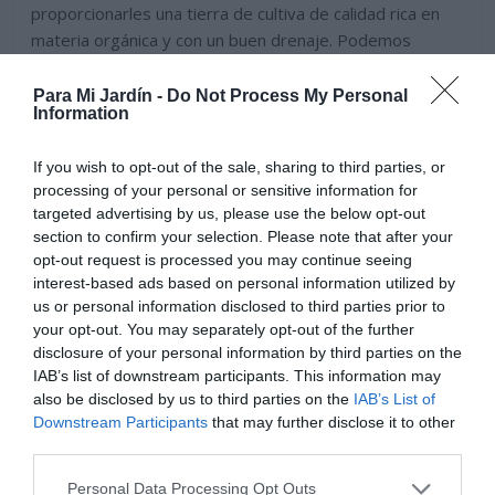
proporcionarles una tierra de cultiva de calidad rica en
materia orgánica y con un buen drenaje. Podemos
cultivarlos directamente en el suelo del jardin o en
macetas, para patios y terrazas.
Para Mi Jardín -
Do Not Process My Personal
Information
If you wish to opt-out of the sale, sharing to third parties, or
processing of your personal or sensitive information for
targeted advertising by us, please use the below opt-out
section to confirm your selection. Please note that after your
opt-out request is processed you may continue seeing
interest-based ads based on personal information utilized by
us or personal information disclosed to third parties prior to
your opt-out. You may separately opt-out of the further
disclosure of your personal information by third parties on the
IAB’s list of downstream participants. This information may
also be disclosed by us to third parties on the
IAB’s List of
Downstream Participants
that may further disclose it to other
third parties.
Todas las variedades son muy bonitas y decorativas,
Personal Data Processing Opt Outs