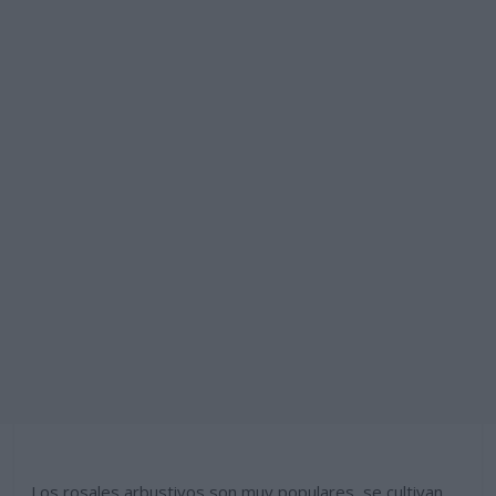
Los rosales arbustivos son muy populares, se cultivan