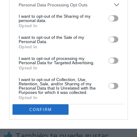
ramas secas y dañadas y las ramas demasiado viejas, ya
Personal Data Processing Opt Outs
nos darán floraciones más pobres. Se multiplica por
I want to opt-out of the Sharing of my
esquejes, aprovechar los restos de poda. Puede ser
personal data.
Opted In
atacada por la araña roja, tratar con producto especifico.
GRADO DE DIFICULTAD BAJO.
I want to opt-out of the Sale of my
Personal Data.
Opted In
I want to opt-out of processing my
Personal Data for Targeted Advertising.
Opted In
←
Jazmín Chino-Jazmín de Primavera-Jazmín
I want to opt-out of Collection, Use,
Rosado-Jazmín Polyantha-Jasminium
Retention, Sale, and/or Sharing of my
Personal Data that Is Unrelated with the
Polyanthum
Purposes for which it was collected.
Opted In
CONFIRM
Jazmín Sambac-Jazmín arabe
→
También te puede gustar