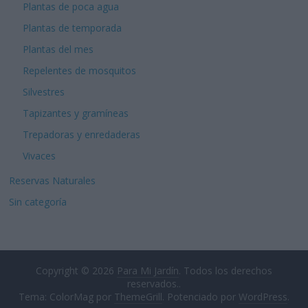
Plantas de poca agua
Plantas de temporada
Plantas del mes
Repelentes de mosquitos
Silvestres
Tapizantes y gramíneas
Trepadoras y enredaderas
Vivaces
Reservas Naturales
Sin categoría
Copyright © 2026
Para Mi Jardín
. Todos los derechos
reservados..
Tema: ColorMag por
ThemeGrill
. Potenciado por
WordPress
.