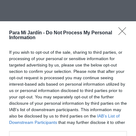
Para Mi Jardín -
Do Not Process My Personal
Information
If you wish to opt-out of the sale, sharing to third parties, or
processing of your personal or sensitive information for
targeted advertising by us, please use the below opt-out
section to confirm your selection. Please note that after your
opt-out request is processed you may continue seeing
interest-based ads based on personal information utilized by
us or personal information disclosed to third parties prior to
your opt-out. You may separately opt-out of the further
disclosure of your personal information by third parties on the
IAB’s list of downstream participants. This information may
also be disclosed by us to third parties on the
IAB’s List of
Podar la planta despues de la floración, si recortamos
Downstream Participants
that may further disclose it to other
algo las ramas que han florecido suelen volver a
third parties.
florecer. Al final de febrero cortar hasta el suelo las